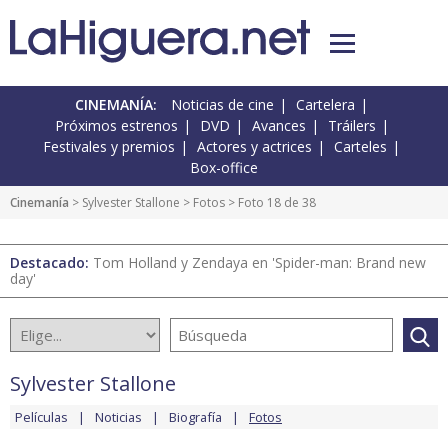
CINEMANÍA:
Noticias de cine
Cartelera
Próximos estrenos
DVD
Avances
Tráilers
Festivales y premios
Actores y actrices
Carteles
Box-office
Cinemanía
>
Sylvester Stallone
>
Fotos
> Foto 18 de 38
Destacado:
Tom Holland y Zendaya en 'Spider-man: Brand new
day'
Sylvester Stallone
Películas
Noticias
Biografía
Fotos