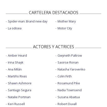
CARTELERA DESTACADOS
Spider-man: Brand new day
Mother Mary
La odisea
Motor City
ACTORES Y ACTRICES
Amber Heard
Gwyneth Paltrow
Irina Shayk
Saoirse Ronan
Ana Milán
Natasha Yarovenko
Martiño Rivas
Colin Firth
Shawn Ashmore
Rosamund Pike
Santiago Segura
Nadia Townsend
Natalie Portman
Susana Abaitua
Keri Russell
Robert Duvall