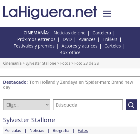
CINEMANÍA:
Noticias de cine
Cartelera
Próximos estrenos
DVD
Avances
Tráilers
Festivales y premios
Actores y actrices
Carteles
Box-office
Cinemanía
>
Sylvester Stallone
>
Fotos
> Foto 23 de 38
Destacado:
Tom Holland y Zendaya en 'Spider-man: Brand new
day'
Sylvester Stallone
Películas
Noticias
Biografía
Fotos