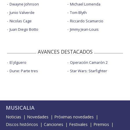
Dwayne Johnson
Michael Lomenda
Junio Valverde
Tom Blyth
Nicolas Cage
Riccardo Scamarcio
Juan Diego Botto
Jimmy Jean-Louis
AVANCES DESTACADOS
El jilguero
Operación Camarón 2
Dune: Parte tres
Star Wars: Starfighter
MUSICALIA
Noticias
Novedades
Próximas novedades
Discos históricos
Canciones
Festivales
Premios