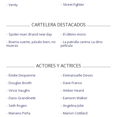
Street Fighter
Verity
CARTELERA DESTACADOS
Spider-man: Brand new day
El último mono
Buena suerte, pásalo bien, no
La patrulla canina: La dino
mueras
película
ACTORES Y ACTRICES
Émilie Dequenne
Emmanuelle Devos
Douglas Booth
Dave Franco
Vince Vaughn
Amber Heard
Dario Grandinetti
Eamonn Walker
Seth Rogen
Angelina Jolie
Mariano Peña
Marion Cotillard