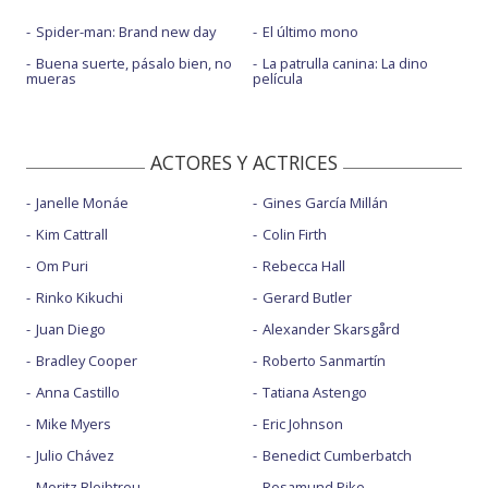
Spider-man: Brand new day
El último mono
Buena suerte, pásalo bien, no
La patrulla canina: La dino
mueras
película
ACTORES Y ACTRICES
Janelle Monáe
Gines García Millán
Kim Cattrall
Colin Firth
Om Puri
Rebecca Hall
Rinko Kikuchi
Gerard Butler
Juan Diego
Alexander Skarsgård
Bradley Cooper
Roberto Sanmartín
Anna Castillo
Tatiana Astengo
Mike Myers
Eric Johnson
Julio Chávez
Benedict Cumberbatch
Moritz Bleibtreu
Rosamund Pike