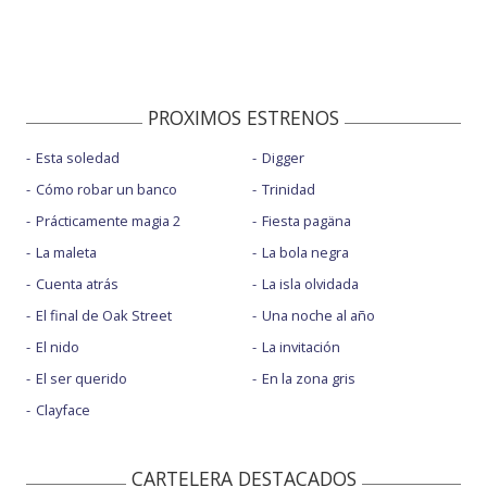
PROXIMOS ESTRENOS
Esta soledad
Digger
Cómo robar un banco
Trinidad
Prácticamente magia 2
Fiesta pagäna
La maleta
La bola negra
Cuenta atrás
La isla olvidada
El final de Oak Street
Una noche al año
El nido
La invitación
El ser querido
En la zona gris
Clayface
CARTELERA DESTACADOS