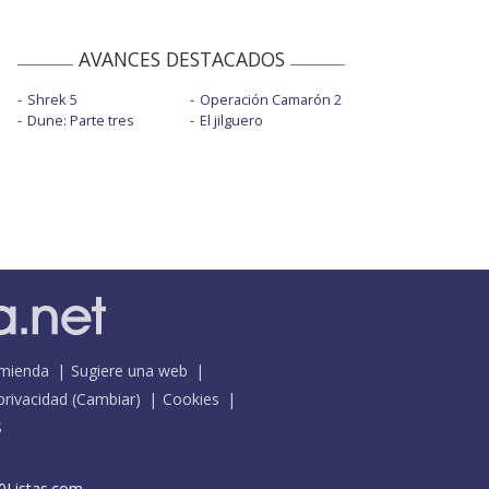
AVANCES DESTACADOS
Shrek 5
Operación Camarón 2
Dune: Parte tres
El jilguero
mienda
Sugiere una web
 privacidad
(
Cambiar
)
Cookies
S
0Listas.com