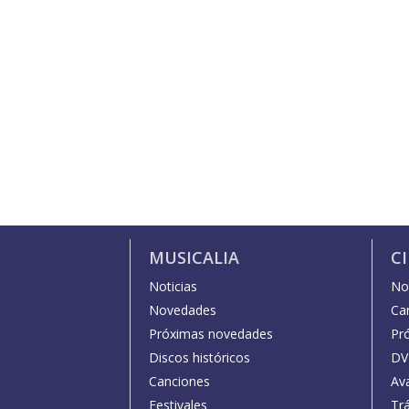
MUSICALIA
C
Noticias
Not
Novedades
Car
Próximas novedades
Pr
Discos históricos
DV
Canciones
Av
Festivales
Trá