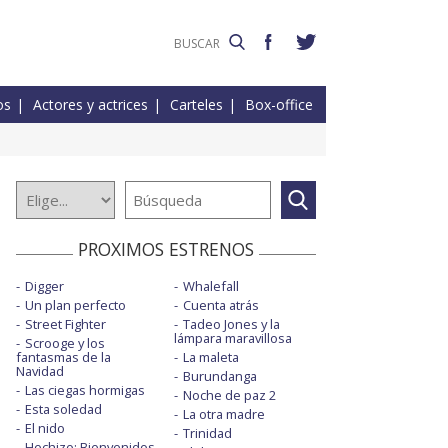
os
Actores y actrices
Carteles
Box-office
PROXIMOS ESTRENOS
Digger
Whalefall
Un plan perfecto
Cuenta atrás
Street Fighter
Tadeo Jones y la
lámpara maravillosa
Scrooge y los
fantasmas de la
La maleta
Navidad
Burundanga
Las ciegas hormigas
Noche de paz 2
Esta soledad
La otra madre
El nido
Trinidad
Hechizo: Bienvenidos