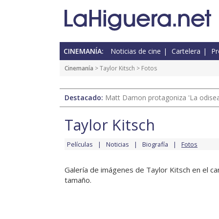
CINEMANÍA:
Noticias de cine
Cartelera
Pr
Cinemanía
>
Taylor Kitsch
> Fotos
Destacado:
Matt Damon protagoniza 'La odisea'
Taylor Kitsch
Películas
Noticias
Biografía
Fotos
Galería de imágenes de Taylor Kitsch en el can
tamaño.