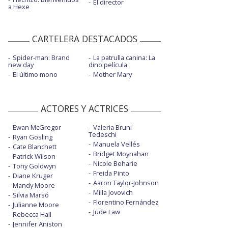
El director
a Hexe
CARTELERA DESTACADOS
Spider-man: Brand
La patrulla canina: La
new day
dino película
El último mono
Mother Mary
ACTORES Y ACTRICES
Ewan McGregor
Valeria Bruni
Tedeschi
Ryan Gosling
Manuela Vellés
Cate Blanchett
Bridget Moynahan
Patrick Wilson
Nicole Beharie
Tony Goldwyn
Freida Pinto
Diane Kruger
Aaron Taylor-Johnson
Mandy Moore
Milla Jovovich
Silvia Marsó
Florentino Fernández
Julianne Moore
Jude Law
Rebecca Hall
Jennifer Aniston