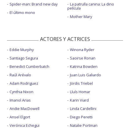
Spider-man: Brand new day
La patrulla canina: La dino
película
El último mono
Mother Mary
ACTORES Y ACTRICES
Eddie Murphy
Winona Ryder
Santiago Segura
Saoirse Ronan
Benedict Cumberbatch
Katrina Bowden
Raúl Arévalo
Juan Luis Galiardo
Adam Rodriguez
Jördis Triebel
Cynthia Nixon
Lluís Homar
Imanol Arias
Karin Viard
Andie MacDowell
Linda Cardellini
Ansel Elgort
Diego Peretti
Verónica Echegui
Natalie Portman