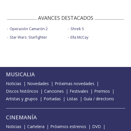
AVANCES DESTACADOS
Operación Camarón 2
Shrek 5
Star Wars: Starfighter
Ella McCay
MUSICALIA
Noticias
Novedades
Próximas novedades
Discos históricos
Canciones
Festivales
Premios
Artistas y grupos
Portadas
Listas
Guía / directorio
CINEMANÍA
Noticias
Cartelera
Próximos estrenos
DVD