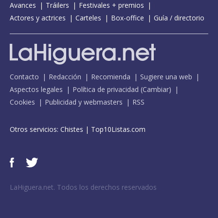
Avances
Tráilers
Festivales + premios
Actores y actrices
Carteles
Box-office
Guía / directorio
Contacto
Redacción
Recomienda
Sugiere una web
Aspectos legales
Política de privacidad
(
Cambiar
)
Cookies
Publicidad y webmasters
RSS
Otros servicios:
Chistes
|
Top10Listas.com
LaHiguera.net. Todos los derechos reservados