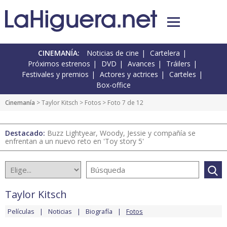
CINEMANÍA:
Noticias de cine
Cartelera
Próximos estrenos
DVD
Avances
Tráilers
Festivales y premios
Actores y actrices
Carteles
Box-office
Cinemanía
>
Taylor Kitsch
>
Fotos
> Foto 7 de 12
Destacado:
Buzz Lightyear, Woody, Jessie y compañía se
enfrentan a un nuevo reto en 'Toy story 5'
Taylor Kitsch
Películas
Noticias
Biografía
Fotos