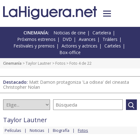
CINEMANÍA:
Noticias de cine
Cartelera
Próximos estrenos
DVD
Avances
Tráilers
Festivales y premios
Actores y actrices
Carteles
Box-office
Cinemanía
>
Taylor Lautner
>
Fotos
> Foto 4 de 22
Destacado:
Matt Damon protagoniza 'La odisea' del cineasta
Christopher Nolan
Taylor Lautner
Películas
Noticias
Biografía
Fotos