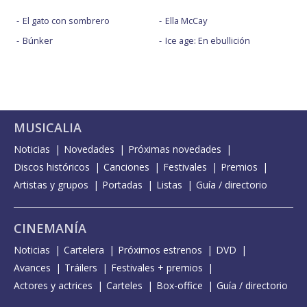
El gato con sombrero
Ella McCay
Búnker
Ice age: En ebullición
MUSICALIA
Noticias
Novedades
Próximas novedades
Discos históricos
Canciones
Festivales
Premios
Artistas y grupos
Portadas
Listas
Guía / directorio
CINEMANÍA
Noticias
Cartelera
Próximos estrenos
DVD
Avances
Tráilers
Festivales + premios
Actores y actrices
Carteles
Box-office
Guía / directorio