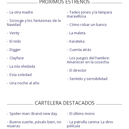
PROXIMOS ESTRENOS
La otra madre
Tadeo Jones y la lámpara
maravillosa
Scrooge y los fantasmas de la
Navidad
Cómo robar un banco
Verity
La maleta
El nido
Karateka
Digger
Cuenta atrás
Clayface
Los juegos del hambre:
Amanecer en la cosecha
La isla olvidada
El director
Esta soledad
Sentido y sensibilidad
Una noche al año
CARTELERA DESTACADOS
Spider-man: Brand new day
El último mono
Buena suerte, pásalo bien, no
La patrulla canina: La dino
mueras
película