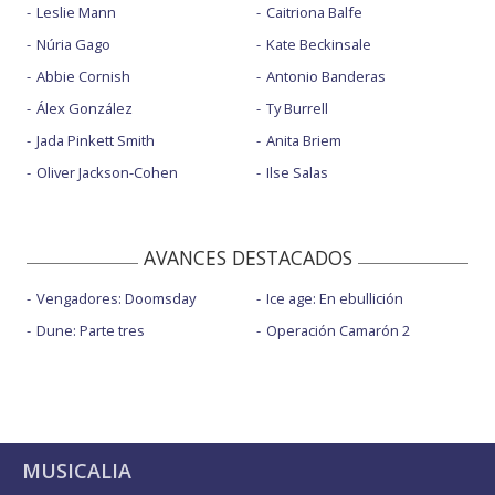
Leslie Mann
Caitriona Balfe
Núria Gago
Kate Beckinsale
Abbie Cornish
Antonio Banderas
Álex González
Ty Burrell
Jada Pinkett Smith
Anita Briem
Oliver Jackson-Cohen
Ilse Salas
AVANCES DESTACADOS
Vengadores: Doomsday
Ice age: En ebullición
Dune: Parte tres
Operación Camarón 2
MUSICALIA