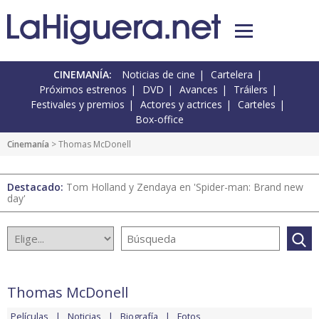
CINEMANÍA:
Noticias de cine
Cartelera
Próximos estrenos
DVD
Avances
Tráilers
Festivales y premios
Actores y actrices
Carteles
Box-office
Cinemanía
> Thomas McDonell
Destacado:
Tom Holland y Zendaya en 'Spider-man: Brand new
day'
Thomas McDonell
Películas
Noticias
Biografía
Fotos