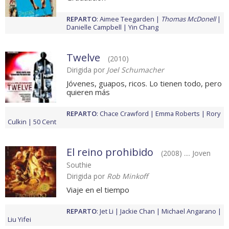
REPARTO
:
Aimee Teegarden
Thomas McDonell
Danielle Campbell
Yin Chang
Twelve
(2010)
Dirigida por
Joel Schumacher
Jóvenes, guapos, ricos. Lo tienen todo, pero
quieren más
REPARTO
:
Chace Crawford
Emma Roberts
Rory
Culkin
50 Cent
El reino prohibido
(2008) .... Joven
Southie
Dirigida por
Rob Minkoff
Viaje en el tiempo
REPARTO
:
Jet Li
Jackie Chan
Michael Angarano
Liu Yifei