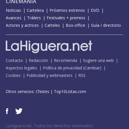
CINEMANÍA
Noticias
Cartelera
Próximos estrenos
DVD
Avances
Tráilers
Festivales + premios
Actores y actrices
Carteles
Box-office
Guía / directorio
Contacto
Redacción
Recomienda
Sugiere una web
Aspectos legales
Política de privacidad
(
Cambiar
)
Cookies
Publicidad y webmasters
RSS
Otros servicios:
Chistes
|
Top10Listas.com
LaHiguera.net. Todos los derechos reservados