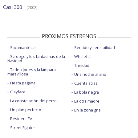
Casi 300
(2008)
PROXIMOS ESTRENOS
Sacamantecas
Sentido y sensibilidad
Scrooge y los fantasmas de la
Whalefall
Navidad
Trinidad
Tadeo Jones y la lámpara
maravillosa
Una noche al año
Fiesta pagäna
Cuenta atrás
Clayface
La bola negra
La constelación del perro
La otra madre
Un plan perfecto
En la zona gris
Resident Evil
Street Fighter