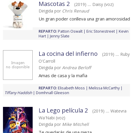
Mascotas 2
(2019) .... Daisy (voz)
Dirigida por
Chris Renaud
Un gran poder conlleva una gran amorosidad
REPARTO
:
Patton Oswalt
Eric Stonestreet
Kevin
Hart
Jenny Slate
La cocina del infierno
(2019) .... Ruby
O'Carroll
Dirigida por
Andrea Berloff
Amas de casa y la mafia
REPARTO
:
Elisabeth Moss
Melissa McCarthy
Tiffany Haddish
Domhnall Gleeson
La Lego película 2
(2019) .... Watevra
Wa'Nabi (voz)
Dirigida por
Mike Mitchell
Te quedarás de una pieza