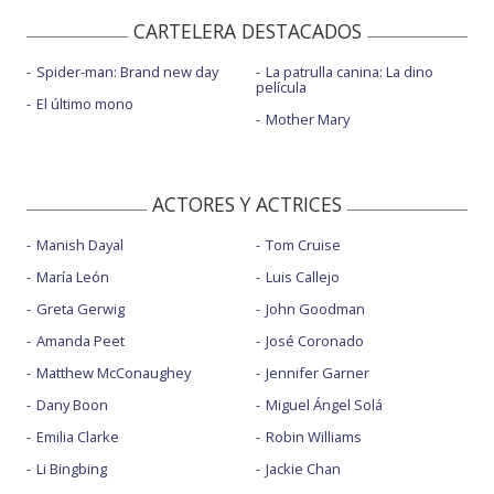
CARTELERA DESTACADOS
Spider-man: Brand new day
La patrulla canina: La dino
película
El último mono
Mother Mary
ACTORES Y ACTRICES
Manish Dayal
Tom Cruise
María León
Luis Callejo
Greta Gerwig
John Goodman
Amanda Peet
José Coronado
Matthew McConaughey
Jennifer Garner
Dany Boon
Miguel Ángel Solá
Emilia Clarke
Robin Williams
Li Bingbing
Jackie Chan