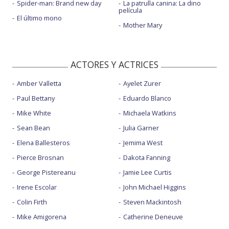
Spider-man: Brand new day
La patrulla canina: La dino
película
El último mono
Mother Mary
ACTORES Y ACTRICES
Amber Valletta
Ayelet Zurer
Paul Bettany
Eduardo Blanco
Mike White
Michaela Watkins
Sean Bean
Julia Garner
Elena Ballesteros
Jemima West
Pierce Brosnan
Dakota Fanning
George Pistereanu
Jamie Lee Curtis
Irene Escolar
John Michael Higgins
Colin Firth
Steven Mackintosh
Mike Amigorena
Catherine Deneuve