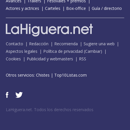
Avances
Tráilers
Festivales + premios
Actores y actrices
Carteles
Box-office
Guía / directorio
Contacto
Redacción
Recomienda
Sugiere una web
Aspectos legales
Política de privacidad
(
Cambiar
)
Cookies
Publicidad y webmasters
RSS
Otros servicios:
Chistes
|
Top10Listas.com
LaHiguera.net. Todos los derechos reservados