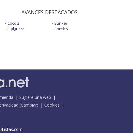
AVANCES DESTACADOS
Coco 2
Búnker
El jilguero
Shrek 5
mienda
Sugiere una web
 privacidad
(
Cambiar
)
Cookies
S
0Listas.com