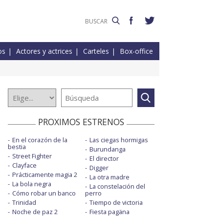
os
Actores y actrices
Carteles
Box-office
PROXIMOS ESTRENOS
En el corazón de la
Las ciegas hormigas
bestia
Burundanga
Street Fighter
El director
Clayface
Digger
Prácticamente magia 2
La otra madre
La bola negra
La constelación del
Cómo robar un banco
perro
Trinidad
Tiempo de victoria
Noche de paz 2
Fiesta pagäna