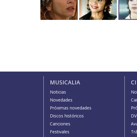
MUSICALIA
C
Noticias
Not
Novedades
Car
Próximas novedades
Pr
Discos históricos
DV
Canciones
Av
Festivales
Trá