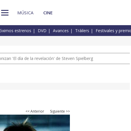
MÚSICA
CINE
óximos estrenos
DVD
Avances
Tráilers
Festivales y premi
izan 'El día de la revelación' de Steven Spielberg
<< Anterior
Siguiente >>