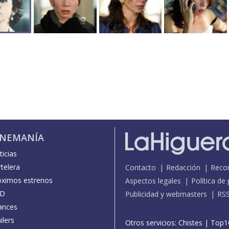
INEMANÍA
icias
telera
Contacto
Redacción
Reco
óximos estrenos
Aspectos legales
Política de
D
Publicidad y webmasters
RS
ances
ilers
Otros servicios:
Chistes
|
Top1