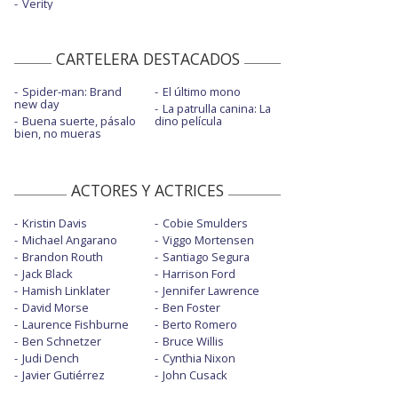
Verity
CARTELERA DESTACADOS
Spider-man: Brand
El último mono
new day
La patrulla canina: La
Buena suerte, pásalo
dino película
bien, no mueras
ACTORES Y ACTRICES
Kristin Davis
Cobie Smulders
Michael Angarano
Viggo Mortensen
Brandon Routh
Santiago Segura
Jack Black
Harrison Ford
Hamish Linklater
Jennifer Lawrence
David Morse
Ben Foster
Laurence Fishburne
Berto Romero
Ben Schnetzer
Bruce Willis
Judi Dench
Cynthia Nixon
Javier Gutiérrez
John Cusack