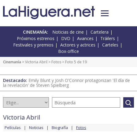
CINEMANÍA:
Noticias de cine
Cartelera
Próximos estrenos
DVD
Avances
Tráilers
Festivales y premios
Actores y actrices
Carteles
Box-office
Cinemanía
>
Victoria Abril
>
Fotos
> Foto 5 de 19
Destacado:
Emily Blunt y Josh O'Connor protagonizan 'El día de
la revelación' de Steven Spielberg
Victoria Abril
Películas
Noticias
Biografía
Fotos