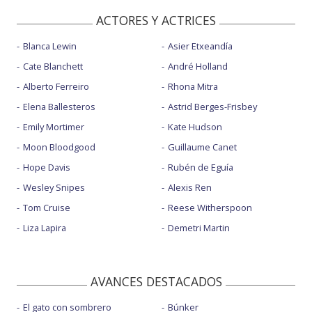
ACTORES Y ACTRICES
Blanca Lewin
Asier Etxeandía
Cate Blanchett
André Holland
Alberto Ferreiro
Rhona Mitra
Elena Ballesteros
Astrid Berges-Frisbey
Emily Mortimer
Kate Hudson
Moon Bloodgood
Guillaume Canet
Hope Davis
Rubén de Eguía
Wesley Snipes
Alexis Ren
Tom Cruise
Reese Witherspoon
Liza Lapira
Demetri Martin
AVANCES DESTACADOS
El gato con sombrero
Búnker