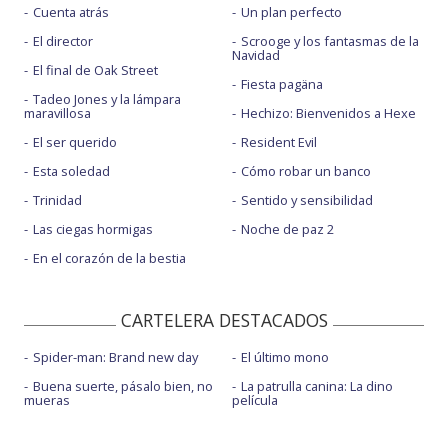
Cuenta atrás
Un plan perfecto
El director
Scrooge y los fantasmas de la
Navidad
El final de Oak Street
Fiesta pagäna
Tadeo Jones y la lámpara
maravillosa
Hechizo: Bienvenidos a Hexe
El ser querido
Resident Evil
Esta soledad
Cómo robar un banco
Trinidad
Sentido y sensibilidad
Las ciegas hormigas
Noche de paz 2
En el corazón de la bestia
CARTELERA DESTACADOS
Spider-man: Brand new day
El último mono
Buena suerte, pásalo bien, no
La patrulla canina: La dino
mueras
película