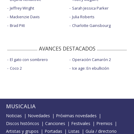
Jeffrey Wright
Sarah Jessica Parker
Mackenzie Davis
Julia Roberts
Brad Pitt
Charlotte Gainsbourg
AVANCES DESTACADOS
El gato con sombrero
Operación Camarón 2
Coco 2
Ice age: En ebullición
MUSICALIA
Noticias
Novedades
Próximas novedades
Discos históricos
Canciones
Festivales
Premios
Artistas y grupos
Portadas
Listas
Guía / directorio