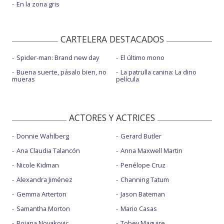
En la zona gris
CARTELERA DESTACADOS
Spider-man: Brand new day
El último mono
Buena suerte, pásalo bien, no
La patrulla canina: La dino
mueras
película
ACTORES Y ACTRICES
Donnie Wahlberg
Gerard Butler
Ana Claudia Talancón
Anna Maxwell Martin
Nicole Kidman
Penélope Cruz
Alexandra Jiménez
Channing Tatum
Gemma Arterton
Jason Bateman
Samantha Morton
Mario Casas
Bojana Novakovic
Tobey Maguire