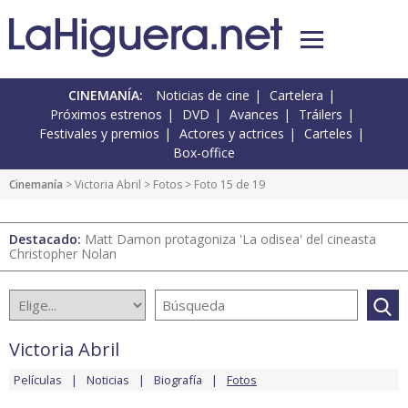
CINEMANÍA:
Noticias de cine
Cartelera
Próximos estrenos
DVD
Avances
Tráilers
Festivales y premios
Actores y actrices
Carteles
Box-office
Cinemanía
>
Victoria Abril
>
Fotos
> Foto 15 de 19
Destacado:
Matt Damon protagoniza 'La odisea' del cineasta
Christopher Nolan
Victoria Abril
Películas
Noticias
Biografía
Fotos