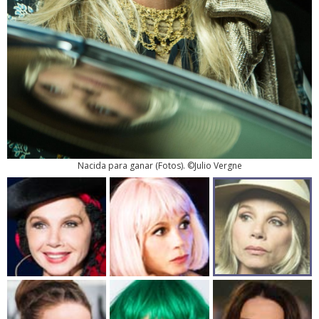
Nacida para ganar
(
Fotos
). ©Julio Vergne