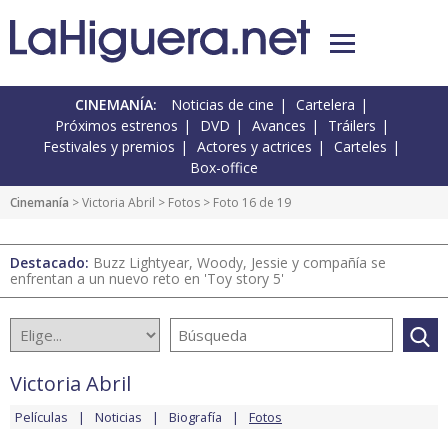
CINEMANÍA:
Noticias de cine
Cartelera
Próximos estrenos
DVD
Avances
Tráilers
Festivales y premios
Actores y actrices
Carteles
Box-office
Cinemanía
>
Victoria Abril
>
Fotos
> Foto 16 de 19
Destacado:
Buzz Lightyear, Woody, Jessie y compañía se
enfrentan a un nuevo reto en 'Toy story 5'
Victoria Abril
Películas
Noticias
Biografía
Fotos