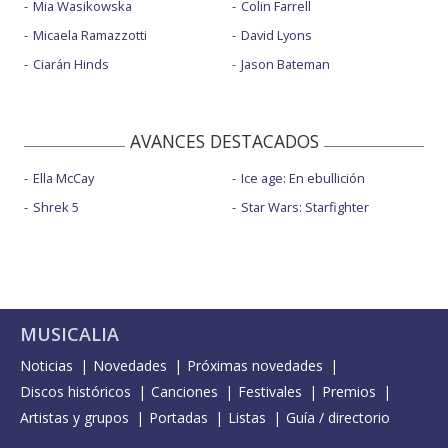
Mia Wasikowska
Colin Farrell
Micaela Ramazzotti
David Lyons
Ciarán Hinds
Jason Bateman
AVANCES DESTACADOS
Ella McCay
Ice age: En ebullición
Shrek 5
Star Wars: Starfighter
MUSICALIA
Noticias
Novedades
Próximas novedades
Discos históricos
Canciones
Festivales
Premios
Artistas y grupos
Portadas
Listas
Guía / directorio