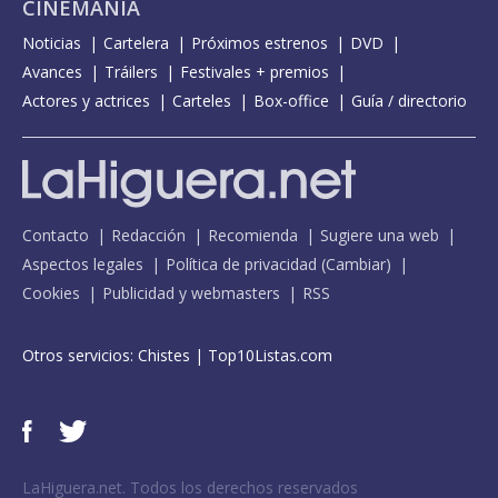
CINEMANÍA
Noticias
Cartelera
Próximos estrenos
DVD
Avances
Tráilers
Festivales + premios
Actores y actrices
Carteles
Box-office
Guía / directorio
Contacto
Redacción
Recomienda
Sugiere una web
Aspectos legales
Política de privacidad
(
Cambiar
)
Cookies
Publicidad y webmasters
RSS
Otros servicios:
Chistes
|
Top10Listas.com
LaHiguera.net. Todos los derechos reservados