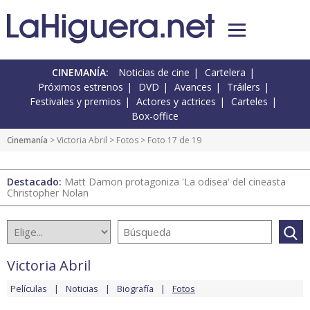
CINEMANÍA:
Noticias de cine
Cartelera
Próximos estrenos
DVD
Avances
Tráilers
Festivales y premios
Actores y actrices
Carteles
Box-office
Cinemanía
>
Victoria Abril
>
Fotos
> Foto 17 de 19
Destacado:
Matt Damon protagoniza 'La odisea' del cineasta
Christopher Nolan
Victoria Abril
Películas
Noticias
Biografía
Fotos