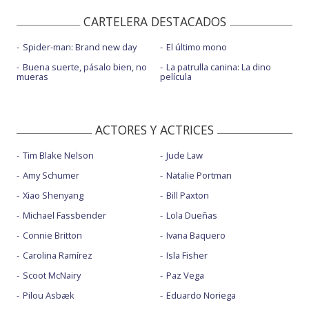
CARTELERA DESTACADOS
Spider-man: Brand new day
El último mono
Buena suerte, pásalo bien, no
La patrulla canina: La dino
mueras
película
ACTORES Y ACTRICES
Tim Blake Nelson
Jude Law
Amy Schumer
Natalie Portman
Xiao Shenyang
Bill Paxton
Michael Fassbender
Lola Dueñas
Connie Britton
Ivana Baquero
Carolina Ramírez
Isla Fisher
Scoot McNairy
Paz Vega
Pilou Asbæk
Eduardo Noriega