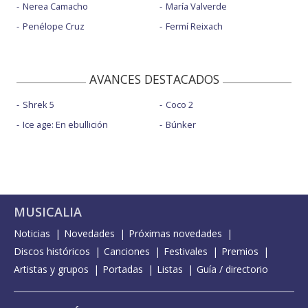
Nerea Camacho
María Valverde
Penélope Cruz
Fermí Reixach
AVANCES DESTACADOS
Shrek 5
Coco 2
Ice age: En ebullición
Búnker
MUSICALIA
Noticias
Novedades
Próximas novedades
Discos históricos
Canciones
Festivales
Premios
Artistas y grupos
Portadas
Listas
Guía / directorio