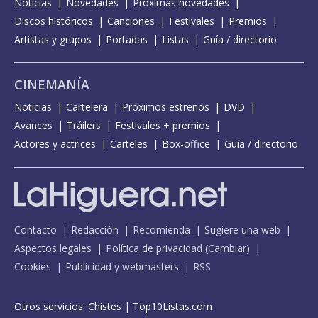
Noticias
Novedades
Próximas novedades
Discos históricos
Canciones
Festivales
Premios
Artistas y grupos
Portadas
Listas
Guía / directorio
CINEMANÍA
Noticias
Cartelera
Próximos estrenos
DVD
Avances
Tráilers
Festivales + premios
Actores y actrices
Carteles
Box-office
Guía / directorio
Contacto
Redacción
Recomienda
Sugiere una web
Aspectos legales
Política de privacidad
(
Cambiar
)
Cookies
Publicidad y webmasters
RSS
Otros servicios:
Chistes
|
Top10Listas.com