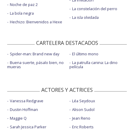
La invitación
Noche de paz 2
La constelación del perro
La bola negra
La isla olvidada
Hechizo: Bienvenidos a Hexe
CARTELERA DESTACADOS
Spider-man: Brand new day
El último mono
Buena suerte, pásalo bien, no
La patrulla canina: La dino
mueras
película
ACTORES Y ACTRICES
Vanessa Redgrave
Léa Seydoux
Dustin Hoffman
Alison Sudol
Maggie Q
Jean Reno
Sarah Jessica Parker
Eric Roberts