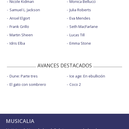
Nicole Kidman
Monica Bellucci
Samuel L. Jackson
Julia Roberts
Ansel Elgort
Eva Mendes
Frank Grillo
Seth MacFarlane
Martin Sheen
Lucas Till
Idris Elba
Emma Stone
AVANCES DESTACADOS
Dune: Parte tres
Ice age: En ebullición
El gato con sombrero
Coco 2
MUSICALIA