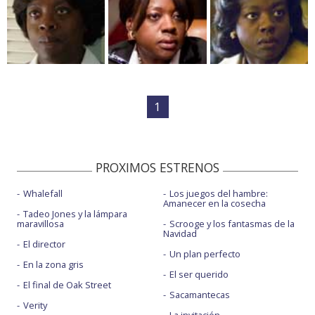
1
PROXIMOS ESTRENOS
Whalefall
Los juegos del hambre:
Amanecer en la cosecha
Tadeo Jones y la lámpara
maravillosa
Scrooge y los fantasmas de la
Navidad
El director
Un plan perfecto
En la zona gris
El ser querido
El final de Oak Street
Sacamantecas
Verity