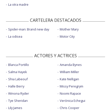
La otra madre
CARTELERA DESTACADOS
Spider-man: Brand new day
Mother Mary
La odisea
Motor City
ACTORES Y ACTRICES
Blanca Portillo
Amanda Bynes
Salma Hayek
William Miller
Shia Labeouf
Kate Nelligan
Halle Berry
Missy Peregrym
Winona Ryder
Noomi Rapace
Tye Sheridan
Verónica Echegui
Lily James
Chris Cooper