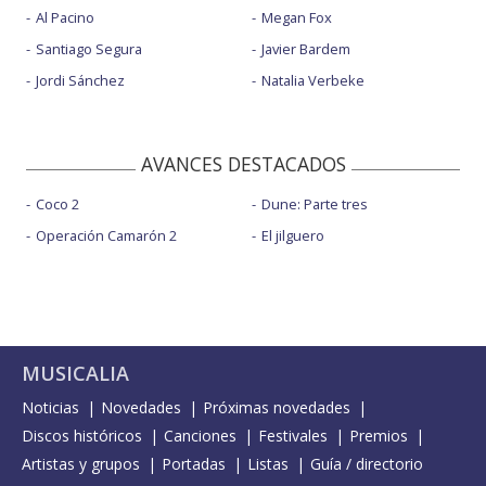
Al Pacino
Megan Fox
Santiago Segura
Javier Bardem
Jordi Sánchez
Natalia Verbeke
AVANCES DESTACADOS
Coco 2
Dune: Parte tres
Operación Camarón 2
El jilguero
MUSICALIA
Noticias
Novedades
Próximas novedades
Discos históricos
Canciones
Festivales
Premios
Artistas y grupos
Portadas
Listas
Guía / directorio