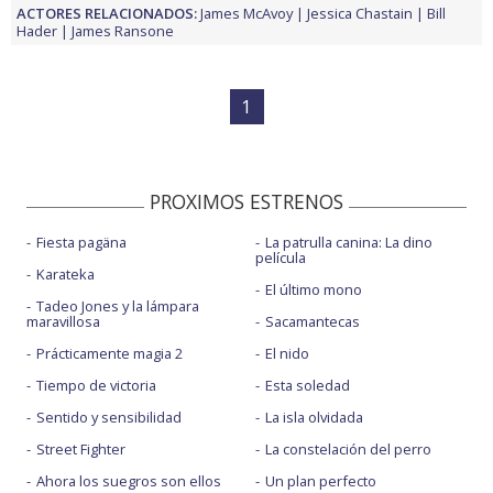
ACTORES RELACIONADOS:
James McAvoy
Jessica Chastain
Bill
Hader
James Ransone
1
PROXIMOS ESTRENOS
Fiesta pagäna
La patrulla canina: La dino
película
Karateka
El último mono
Tadeo Jones y la lámpara
maravillosa
Sacamantecas
Prácticamente magia 2
El nido
Tiempo de victoria
Esta soledad
Sentido y sensibilidad
La isla olvidada
Street Fighter
La constelación del perro
Ahora los suegros son ellos
Un plan perfecto