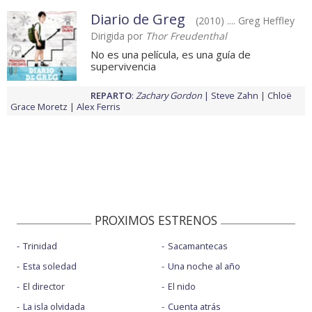
Diario de Greg
(2010) .... Greg Heffley
Dirigida por
Thor Freudenthal
No es una película, es una guía de
supervivencia
REPARTO
:
Zachary Gordon
Steve Zahn
Chloë
Grace Moretz
Alex Ferris
PROXIMOS ESTRENOS
Trinidad
Sacamantecas
Esta soledad
Una noche al año
El director
El nido
La isla olvidada
Cuenta atrás