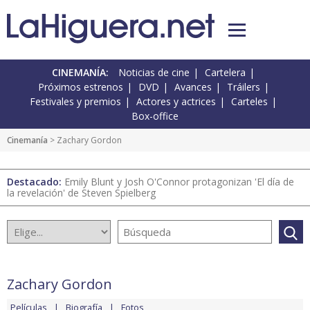
CINEMANÍA:
Noticias de cine
Cartelera
Próximos estrenos
DVD
Avances
Tráilers
Festivales y premios
Actores y actrices
Carteles
Box-office
Cinemanía
> Zachary Gordon
Destacado:
Emily Blunt y Josh O'Connor protagonizan 'El día de
la revelación' de Steven Spielberg
Zachary Gordon
Películas
Biografía
Fotos