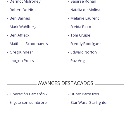
Dermot Mulroney
Saoirse Ronan
Robert De Niro
Natalia de Molina
Ben Barnes
Mélanie Laurent
Mark Wahlberg
Freida Pinto
Ben Affleck
Tom Cruise
Matthias Schoenaerts
Freddy Rodríguez
Greg Kinnear
Edward Norton
Imogen Poots
Paz Vega
AVANCES DESTACADOS
Operación Camarón 2
Dune: Parte tres
El gato con sombrero
Star Wars: Starfighter