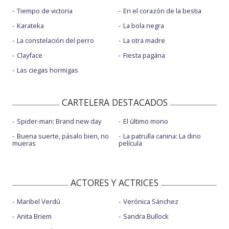
Tiempo de victoria
En el corazón de la bestia
Karateka
La bola negra
La constelación del perro
La otra madre
Clayface
Fiesta pagäna
Las ciegas hormigas
CARTELERA DESTACADOS
Spider-man: Brand new day
El último mono
Buena suerte, pásalo bien, no
La patrulla canina: La dino
mueras
película
ACTORES Y ACTRICES
Maribel Verdú
Verónica Sánchez
Anita Briem
Sandra Bullock