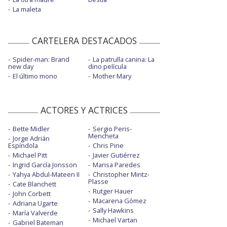
La maleta
CARTELERA DESTACADOS
Spider-man: Brand
La patrulla canina: La
new day
dino película
El último mono
Mother Mary
ACTORES Y ACTRICES
Bette Midler
Sergio Peris-
Mencheta
Jorge Adrián
Espíndola
Chris Pine
Michael Pitt
Javier Gutiérrez
Ingrid García Jonsson
Marisa Paredes
Yahya Abdul-Mateen II
Christopher Mintz-
Plasse
Cate Blanchett
Rutger Hauer
John Corbett
Macarena Gómez
Adriana Ugarte
Sally Hawkins
María Valverde
Michael Vartan
Gabriel Bateman