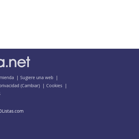
mienda
Sugiere una web
 privacidad
(
Cambiar
)
Cookies
S
0Listas.com