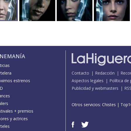
INEMANÍA
icias
telera
Contacto
Redacción
Reco
óximos estrenos
Aspectos legales
Política de
D
Publicidad y webmasters
RS
ances
ilers
Otros servicios:
Chistes
|
Top1
stivales + premios
ores y actrices
teles