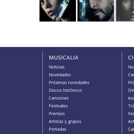
MUSICALIA
C
Noticias
Not
Novedades
Car
Próximas novedades
Pr
Discos históricos
DV
Canciones
Av
Festivales
Trá
Premios
Fe
Artistas y grupos
Act
Portadas
Car