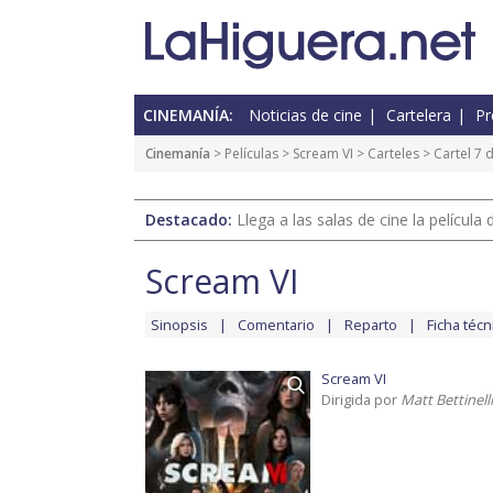
CINEMANÍA:
Noticias de cine
Cartelera
Pr
Cinemanía
> Películas >
Scream VI
>
Carteles
> Cartel 7 
Destacado:
Llega a las salas de cine la películ
Scream VI
Sinopsis
Comentario
Reparto
Ficha técn
Scream VI
Dirigida por
Matt Bettinelli