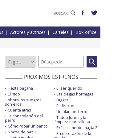
os
Actores y actrices
Carteles
Box-office
PROXIMOS ESTRENOS
Fiesta pagäna
El ser querido
El nido
Las ciegas hormigas
Ahora los suegros
Digger
son ellos
El director
Cuenta atrás
Un plan perfecto
La constelación del
Tadeo Jones y la
perro
lámpara maravillosa
Cómo robar un banco
Prácticamente magia 2
Noche de paz 2
En el corazón de la
La otra madre
bestia