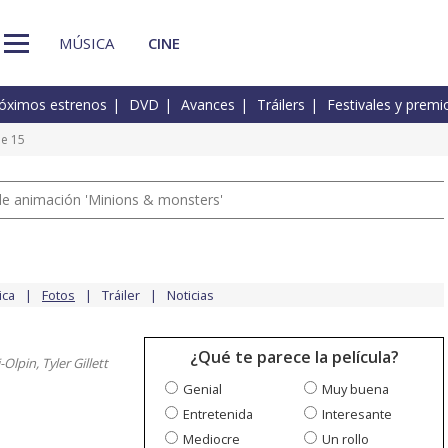
MÚSICA
CINE
óximos estrenos
DVD
Avances
Tráilers
Festivales y premi
de 15
a de animación 'Minions & monsters'
ica
Fotos
Tráiler
Noticias
¿Qué te parece la película?
-Olpin, Tyler Gillett
Genial
Muy buena
Entretenida
Interesante
Mediocre
Un rollo