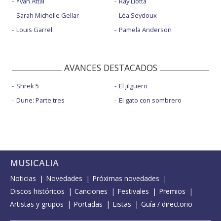
Yvan Attal
Ray Liotta
Sarah Michelle Gellar
Léa Seydoux
Louis Garrel
Pamela Anderson
AVANCES DESTACADOS
Shrek 5
El jilguero
Dune: Parte tres
El gato con sombrero
MUSICALIA
Noticias
Novedades
Próximas novedades
Discos históricos
Canciones
Festivales
Premios
Artistas y grupos
Portadas
Listas
Guía / directorio