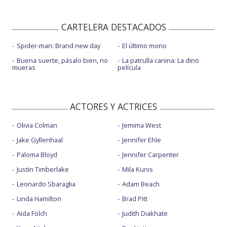
CARTELERA DESTACADOS
Spider-man: Brand new day
El último mono
Buena suerte, pásalo bien, no
La patrulla canina: La dino
mueras
película
ACTORES Y ACTRICES
Olivia Colman
Jemima West
Jake Gyllenhaal
Jennifer Ehle
Paloma Bloyd
Jennifer Carpenter
Justin Timberlake
Mila Kunis
Leonardo Sbaraglia
Adam Beach
Linda Hamilton
Brad Pitt
Aida Folch
Judith Diakhate