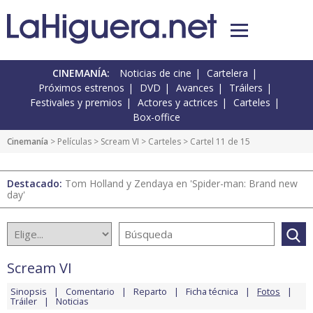
CINEMANÍA:
Noticias de cine
Cartelera
Próximos estrenos
DVD
Avances
Tráilers
Festivales y premios
Actores y actrices
Carteles
Box-office
Cinemanía
> Películas >
Scream VI
>
Carteles
> Cartel 11 de 15
Destacado:
Tom Holland y Zendaya en 'Spider-man: Brand new
day'
Scream VI
Sinopsis
Comentario
Reparto
Ficha técnica
Fotos
Tráiler
Noticias