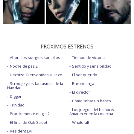
PROXIMOS ESTRENOS
Ahora los suegros son ellos
Tiempo de victoria
Noche de paz 2
Sentido y sensibilidad
Hechizo: Bienvenidos a Hexe
El ser querido
Scrooge y los fantasmas de la
Burundanga
Navidad
El director
Digger
Cómo robar un banco
Trinidad
Los juegos del hambre:
Prácticamente magia 2
Amanecer en la cosecha
El final de Oak Street
Whalefall
Resident Evil