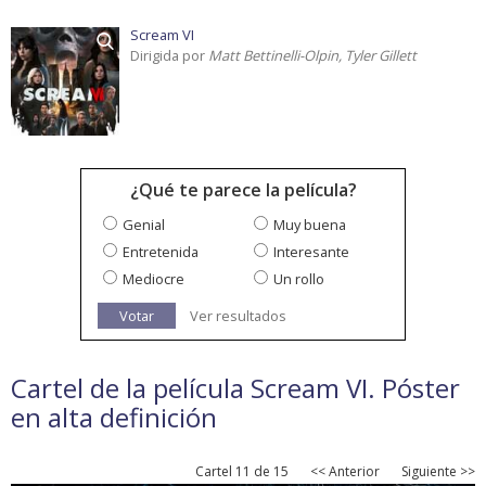
Scream VI
Dirigida por
Matt Bettinelli-Olpin, Tyler Gillett
¿Qué te parece la película?
Genial
Muy buena
Entretenida
Interesante
Mediocre
Un rollo
Votar
Ver resultados
Cartel de la película Scream VI. Póster
en alta definición
Cartel 11 de 15
<< Anterior
Siguiente >>