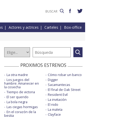
os
Actores y actrices
Carteles
Box-office
PROXIMOS ESTRENOS
La otra madre
Cómo robar un banco
Los juegos del
Digger
hambre: Amanecer en
Sacamantecas
la cosecha
El final de Oak Street
Tiempo de victoria
Resident Evil
El ser querido
La invitación
La bola negra
El nido
Las ciegas hormigas
La maleta
En el corazón de la
Clayface
bestia