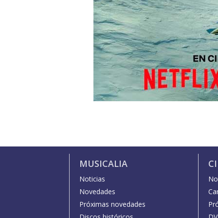
MUSICALIA
C
Noticias
Not
Novedades
Car
Próximas novedades
Pr
Discos históricos
DV