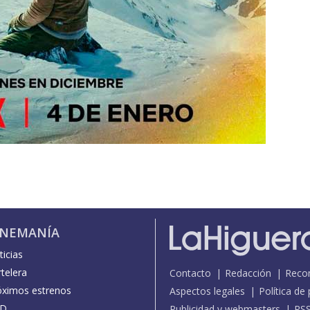
INEMANÍA
icias
telera
Contacto
Redacción
Reco
óximos estrenos
Aspectos legales
Política de
D
Publicidad y webmasters
RS