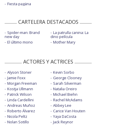
Fiesta pagäna
CARTELERA DESTACADOS
Spider-man: Brand
La patrulla canina: La
new day
dino película
El último mono
Mother Mary
ACTORES Y ACTRICES
Alyson Stoner
Kevin Sorbo
Jamie Foxx
George Clooney
Morgan Freeman
Sarah Silverman
Kostja Ullmann
Natalia Oreiro
Patrick Wilson
Michael Biehn
Linda Cardellini
Rachel McAdams
Andreas Muñoz
Abbey Lee
Roberto Álvarez
Carice Van Houten
Nicola Peltz
Yaya DaCosta
Nolan Sotillo
Jack Reynor