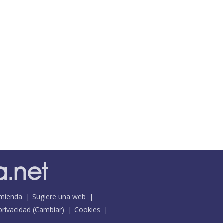
mienda
Sugiere una web
 privacidad
(
Cambiar
)
Cookies
S