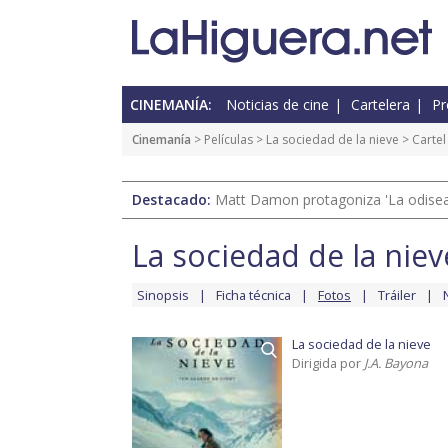
CINEMANÍA:
Noticias de cine
Cartelera
Pr
Cinemanía
> Películas >
La sociedad de la nieve
> Cartel
Destacado:
Matt Damon protagoniza 'La odisea'
La sociedad de la niev
Sinopsis
Ficha técnica
Fotos
Tráiler
La sociedad de la nieve
Dirigida por
J.A. Bayona