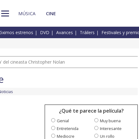
MÚSICA
CINE
óximos estrenos
DVD
Avances
Tráilers
Festivales y premi
 del cineasta Christopher Nolan
e
Noticias
¿Qué te parece la película?
Genial
Muy buena
Entretenida
Interesante
Mediocre
Un rollo