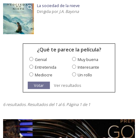
La sociedad de la nieve
Dirigida por
J.A. Bayona
¿Qué te parece la película?
Genial
Muy buena
Entretenida
Interesante
Mediocre
Un rollo
Votar
Ver resultados
6 resultados. Resultados del 1 al 6. Página 1 de 1