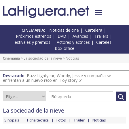
CINEMANÍA:
Noticias de cine
Cartelera
Próximos estrenos
DVD
Avances
Tráilers
Festivales y premios
Actores y actrices
Carteles
Box-office
Cinemanía
>
La sociedad de la nieve
> Noticias
Destacado:
Buzz Lightyear, Woody, Jessie y compañía se
enfrentan a un nuevo reto en 'Toy story 5'
La sociedad de la nieve
Sinopsis
Ficha técnica
Fotos
Tráiler
Noticias