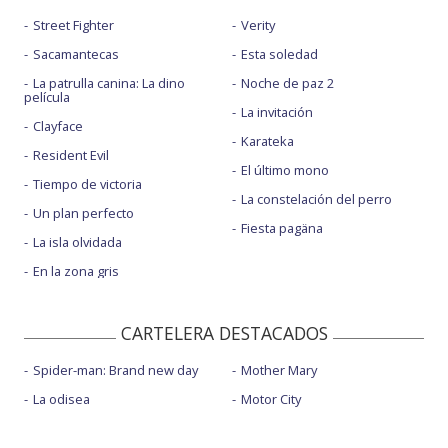
Street Fighter
Verity
Sacamantecas
Esta soledad
La patrulla canina: La dino
Noche de paz 2
película
La invitación
Clayface
Karateka
Resident Evil
El último mono
Tiempo de victoria
La constelación del perro
Un plan perfecto
Fiesta pagäna
La isla olvidada
En la zona gris
CARTELERA DESTACADOS
Spider-man: Brand new day
Mother Mary
La odisea
Motor City