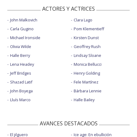
ACTORES Y ACTRICES
John Malkovich
Clara Lago
Carla Gugino
Pom Klementieff
Michael Ironside
Kirsten Dunst
Olivia Wilde
Geoffrey Rush
Halle Berry
Lindsay Sloane
Lena Headey
Monica Bellucci
Jeff Bridges
Henry Golding
Shazad Latif
Fele Martínez
John Boyega
Bárbara Lennie
Lluís Marco
Halle Bailey
AVANCES DESTACADOS
El jilguero
Ice age: En ebullición