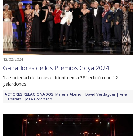
12/02/2024
Ganadores de los Premios Goya 2024
'La sociedad de la nieve' triunfa en la 38ª edición con 12
galardones
ACTORES RELACIONADOS:
Malena Alterio
David Verdaguer
Ane
Gabarain
José Coronado