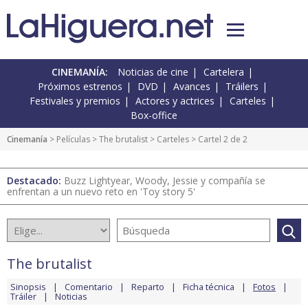
CINEMANÍA:
Noticias de cine
Cartelera
Próximos estrenos
DVD
Avances
Tráilers
Festivales y premios
Actores y actrices
Carteles
Box-office
Cinemanía
> Películas >
The brutalist
>
Carteles
> Cartel 2 de 2
Destacado:
Buzz Lightyear, Woody, Jessie y compañía se
enfrentan a un nuevo reto en 'Toy story 5'
The brutalist
Sinopsis
Comentario
Reparto
Ficha técnica
Fotos
Tráiler
Noticias