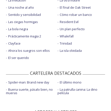
La invitación
La otra madre
Una noche al año
El final de Oak Street
Sentido y sensibilidad
Cómo robar un banco
Las ciegas hormigas
Resident Evil
La bola negra
Un plan perfecto
Prácticamente magia 2
Whalefall
Clayface
Trinidad
Ahora los suegros son ellos
La isla olvidada
El ser querido
CARTELERA DESTACADOS
Spider-man: Brand new day
El último mono
Buena suerte, pásalo bien, no
La patrulla canina: La dino
mueras
película