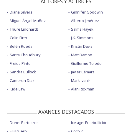
ACTORES Y ACTRICES
Diana Silvers
Ginnifer Goodwin
Miguel Ángel Muñoz
Alberto Jiménez
Thure Lindhardt
Salma Hayek
Colin Firth
J.K. Simmons
Belén Rueda
Kristin Davis
Sarita Choudhury
Matt Damon
Freida Pinto
Guillermo Toledo
Sandra Bullock
Javier Cámara
Cameron Diaz
Mark Ivanir
Jude Law
Alan Rickman
AVANCES DESTACADOS
Dune: Parte tres
Ice age: En ebullición
El jilguero
Coco 2