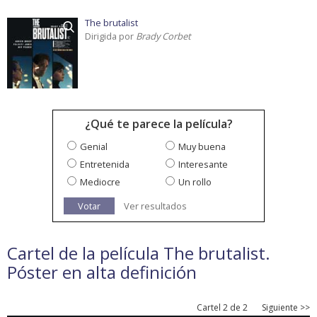
The brutalist
Dirigida por
Brady Corbet
¿Qué te parece la película?
Genial
Muy buena
Entretenida
Interesante
Mediocre
Un rollo
Votar
Ver resultados
Cartel de la película The brutalist.
Póster en alta definición
Cartel 2 de 2
Siguiente >>