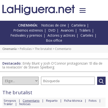
CINEMANÍA:
Noticias de cine
Cartelera
Próximos estrenos
DVD
Avances
Tráilers
Festivales y premios
Actores y actrices
Carteles
Box-office
Cinemanía
> Películas >
The brutalist
> Comentario
Destacado:
Emily Blunt y Josh O'Connor protagonizan 'El día de
la revelación' de Steven Spielberg
The brutalist
Sinopsis
Comentario
Reparto
Ficha técnica
Fotos
Tráiler
Noticias