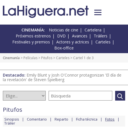
CINEMANÍA:
Noticias de cine
Cartelera
Próximos estrenos
DVD
Avances
Tráilers
Festivales y premios
Actores y actrices
Carteles
Box-office
Cinemanía
> Películas >
Pitufos
>
Carteles
> Cartel 1 de 3
Destacado:
Emily Blunt y Josh O'Connor protagonizan 'El día de
la revelación' de Steven Spielberg
Pitufos
Sinopsis
Comentario
Reparto
Ficha técnica
Fotos
Tráiler