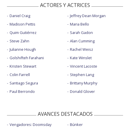
ACTORES Y ACTRICES
Daniel Craig
Jeffrey Dean Morgan
Madison Pettis
Maria Bello
Quim Gutiérrez
Sarah Gadon
Steve Zahn
Alan Cumming
Julianne Hough
Rachel Weisz
Golshifteh Farahani
Kate Winslet
Kristen Stewart
Vincent Lacoste
Colin Farrell
Stephen Lang
Santiago Segura
Brittany Murphy
Paul Berrondo
Donald Glover
AVANCES DESTACADOS
Vengadores: Doomsday
Búnker