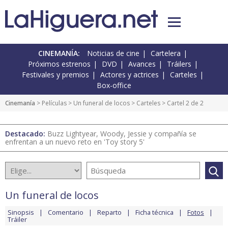
CINEMANÍA:
Noticias de cine
Cartelera
Próximos estrenos
DVD
Avances
Tráilers
Festivales y premios
Actores y actrices
Carteles
Box-office
Cinemanía
> Películas >
Un funeral de locos
>
Carteles
> Cartel 2 de 2
Destacado:
Buzz Lightyear, Woody, Jessie y compañía se
enfrentan a un nuevo reto en 'Toy story 5'
Un funeral de locos
Sinopsis
Comentario
Reparto
Ficha técnica
Fotos
Tráiler