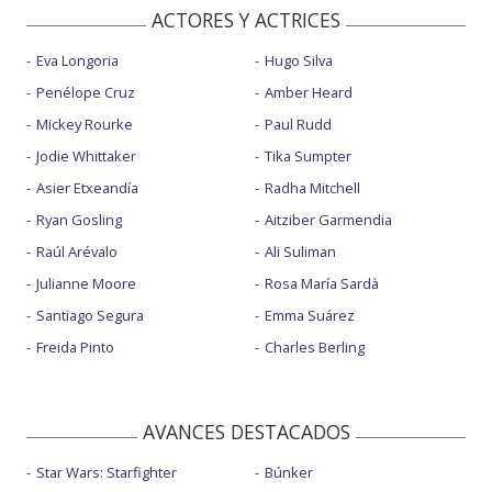
ACTORES Y ACTRICES
Eva Longoria
Hugo Silva
Penélope Cruz
Amber Heard
Mickey Rourke
Paul Rudd
Jodie Whittaker
Tika Sumpter
Asier Etxeandía
Radha Mitchell
Ryan Gosling
Aitziber Garmendia
Raúl Arévalo
Ali Suliman
Julianne Moore
Rosa María Sardà
Santiago Segura
Emma Suárez
Freida Pinto
Charles Berling
AVANCES DESTACADOS
Star Wars: Starfighter
Búnker