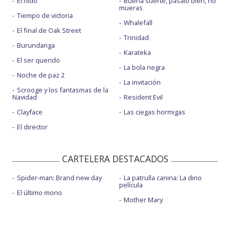
El nido
Buena suerte, pásalo bien, no
mueras
Tiempo de victoria
Whalefall
El final de Oak Street
Trinidad
Burundanga
Karateka
El ser querido
La bola negra
Noche de paz 2
La invitación
Scrooge y los fantasmas de la
Navidad
Resident Evil
Clayface
Las ciegas hormigas
El director
CARTELERA DESTACADOS
Spider-man: Brand new day
La patrulla canina: La dino
película
El último mono
Mother Mary