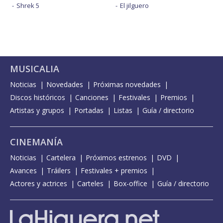
Shrek 5
El jilguero
MUSICALIA
Noticias
Novedades
Próximas novedades
Discos históricos
Canciones
Festivales
Premios
Artistas y grupos
Portadas
Listas
Guía / directorio
CINEMANÍA
Noticias
Cartelera
Próximos estrenos
DVD
Avances
Tráilers
Festivales + premios
Actores y actrices
Carteles
Box-office
Guía / directorio