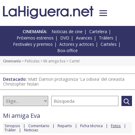
CINEMANÍA:
Noticias de cine
Cartelera
Próximos estrenos
DVD
Avances
Tráilers
Festivales y premios
Actores y actrices
Carteles
Box-office
Cinemanía
> Películas >
Mi amiga Eva
> Cartel
Destacado:
Matt Damon protagoniza 'La odisea' del cineasta
Christopher Nolan
Mi amiga Eva
Sinopsis
Comentario
Reparto
Ficha técnica
Fotos
Tráiler
Noticias