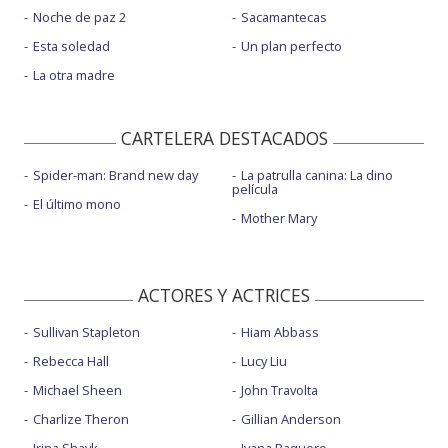
Noche de paz 2
Sacamantecas
Esta soledad
Un plan perfecto
La otra madre
CARTELERA DESTACADOS
Spider-man: Brand new day
La patrulla canina: La dino
película
El último mono
Mother Mary
ACTORES Y ACTRICES
Sullivan Stapleton
Hiam Abbass
Rebecca Hall
Lucy Liu
Michael Sheen
John Travolta
Charlize Theron
Gillian Anderson
Irina Shayk
Ivana Baquero