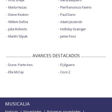
Marta Hazas
Pierfrancesco Favino
Diane Keaton
Paul Dano
Willem Dafoe
Adam Jezierski
Julia Roberts
Holliday Grainger
Martín Slipak
Jamie Foxx
AVANCES DESTACADOS
Dune: Parte tres
El jilguero
Ella McCay
Coco 2
MUSICALIA
Noticias
Novedades
Próximas novedades