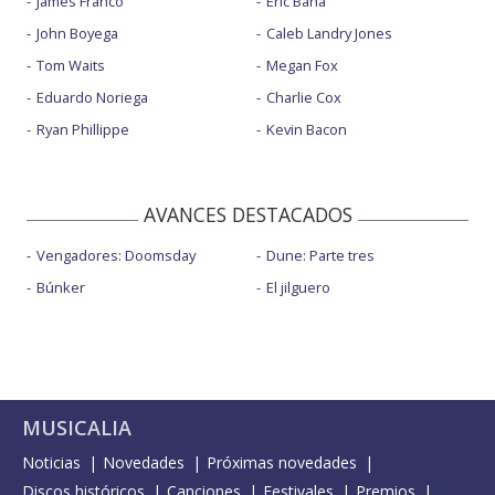
James Franco
Eric Bana
John Boyega
Caleb Landry Jones
Tom Waits
Megan Fox
Eduardo Noriega
Charlie Cox
Ryan Phillippe
Kevin Bacon
AVANCES DESTACADOS
Vengadores: Doomsday
Dune: Parte tres
Búnker
El jilguero
MUSICALIA
Noticias
Novedades
Próximas novedades
Discos históricos
Canciones
Festivales
Premios