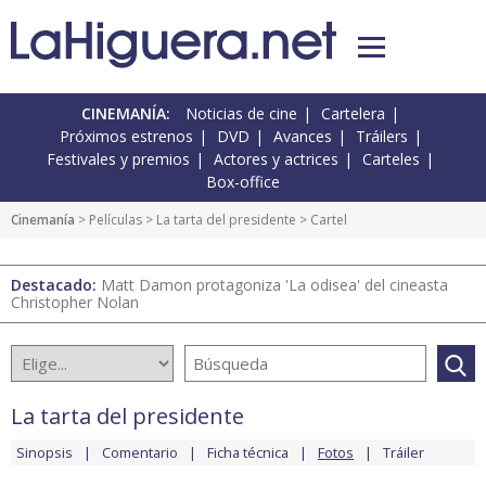
CINEMANÍA:
Noticias de cine
Cartelera
Próximos estrenos
DVD
Avances
Tráilers
Festivales y premios
Actores y actrices
Carteles
Box-office
Cinemanía
> Películas >
La tarta del presidente
> Cartel
Destacado:
Matt Damon protagoniza 'La odisea' del cineasta
Christopher Nolan
La tarta del presidente
Sinopsis
Comentario
Ficha técnica
Fotos
Tráiler