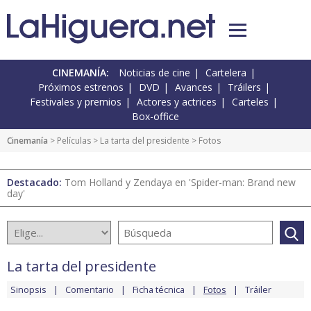
CINEMANÍA:
Noticias de cine
Cartelera
Próximos estrenos
DVD
Avances
Tráilers
Festivales y premios
Actores y actrices
Carteles
Box-office
Cinemanía
> Películas >
La tarta del presidente
> Fotos
Destacado:
Tom Holland y Zendaya en 'Spider-man: Brand new
day'
La tarta del presidente
Sinopsis
Comentario
Ficha técnica
Fotos
Tráiler