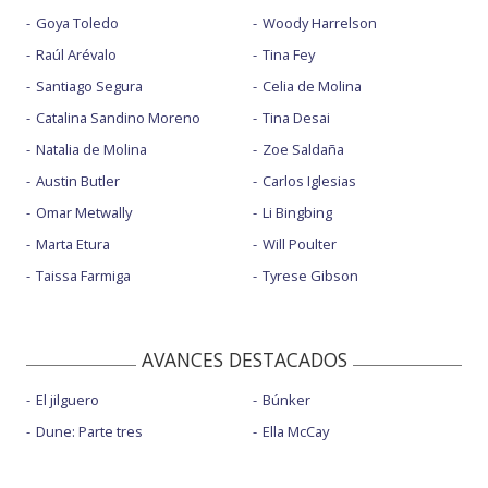
Goya Toledo
Woody Harrelson
Raúl Arévalo
Tina Fey
Santiago Segura
Celia de Molina
Catalina Sandino Moreno
Tina Desai
Natalia de Molina
Zoe Saldaña
Austin Butler
Carlos Iglesias
Omar Metwally
Li Bingbing
Marta Etura
Will Poulter
Taissa Farmiga
Tyrese Gibson
AVANCES DESTACADOS
El jilguero
Búnker
Dune: Parte tres
Ella McCay