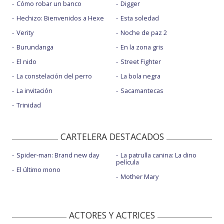
Cómo robar un banco
Digger
Hechizo: Bienvenidos a Hexe
Esta soledad
Verity
Noche de paz 2
Burundanga
En la zona gris
El nido
Street Fighter
La constelación del perro
La bola negra
La invitación
Sacamantecas
Trinidad
CARTELERA DESTACADOS
Spider-man: Brand new day
La patrulla canina: La dino
película
El último mono
Mother Mary
ACTORES Y ACTRICES