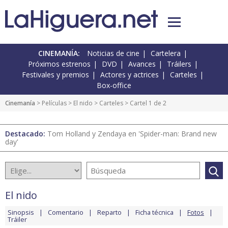
CINEMANÍA:
Noticias de cine
Cartelera
Próximos estrenos
DVD
Avances
Tráilers
Festivales y premios
Actores y actrices
Carteles
Box-office
Cinemanía
> Películas >
El nido
>
Carteles
> Cartel 1 de 2
Destacado:
Tom Holland y Zendaya en 'Spider-man: Brand new
day'
El nido
Sinopsis
Comentario
Reparto
Ficha técnica
Fotos
Tráiler