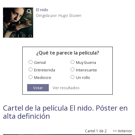
El nido
Dirigida por
Hugo Stuven
¿Qué te parece la película?
Genial
Muy buena
Entretenida
Interesante
Mediocre
Un rollo
Votar
Ver resultados
Cartel de la película El nido. Póster en
alta definición
Cartel 1 de 2
<< Anterior