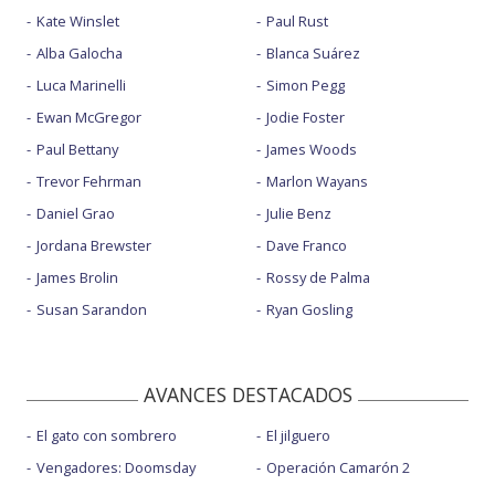
Kate Winslet
Paul Rust
Alba Galocha
Blanca Suárez
Luca Marinelli
Simon Pegg
Ewan McGregor
Jodie Foster
Paul Bettany
James Woods
Trevor Fehrman
Marlon Wayans
Daniel Grao
Julie Benz
Jordana Brewster
Dave Franco
James Brolin
Rossy de Palma
Susan Sarandon
Ryan Gosling
AVANCES DESTACADOS
El gato con sombrero
El jilguero
Vengadores: Doomsday
Operación Camarón 2