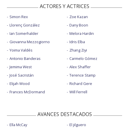
ACTORES Y ACTRICES
Simon Rex
Zoe Kazan
Llorenç González
Dany Boon
Ian Somerhalder
Melora Hardin
Giovanna Mezzogiorno
Idris Elba
Yoima Valdés
Zhang Ziyi
Antonio Banderas
Carmelo Gómez
Jemima West
Alex Shaffer
José Sacristán
Terence Stamp
Elijah Wood
Richard Gere
Frances McDormand
Will Ferrell
AVANCES DESTACADOS
Ella McCay
El jilguero