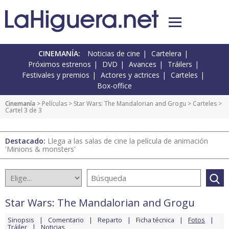
CINEMANÍA:
Noticias de cine
Cartelera
Próximos estrenos
DVD
Avances
Tráilers
Festivales y premios
Actores y actrices
Carteles
Box-office
Cinemanía
> Películas >
Star Wars: The Mandalorian and Grogu
>
Carteles
>
Cartel 3 de 3
Destacado:
Llega a las salas de cine la película de animación
'Minions & monsters'
Star Wars: The Mandalorian and Grogu
Sinopsis
Comentario
Reparto
Ficha técnica
Fotos
Tráiler
Noticias