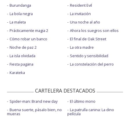
Burundanga
Resident Evil
La bola negra
La invitación
La maleta
Una noche al año
Prácticamente magia 2
Ahora los suegros son ellos
Cómo robar un banco
El final de Oak Street
Noche de paz 2
La otra madre
La isla olvidada
Sentido y sensibilidad
Fiesta pagäna
La constelación del perro
Karateka
CARTELERA DESTACADOS
Spider-man: Brand new day
El último mono
Buena suerte, pásalo bien, no
La patrulla canina: La dino
mueras
película