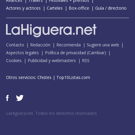
Avances
Tráilers
Festivales + premios
Actores y actrices
Carteles
Box-office
Guía / directorio
Contacto
Redacción
Recomienda
Sugiere una web
Aspectos legales
Política de privacidad
(
Cambiar
)
Cookies
Publicidad y webmasters
RSS
Otros servicios:
Chistes
|
Top10Listas.com
LaHiguera.net. Todos los derechos reservados