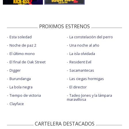
PROXIMOS ESTRENOS
Esta soledad
La constelación del perro
Noche de paz 2
Una noche al año
El último mono
La isla olvidada
El final de Oak Street
Resident Evil
Digger
Sacamantecas
Burundanga
Las ciegas hormigas
La bola negra
El director
Tiempo de victoria
Tadeo Jones y la lámpara
maravillosa
Clayface
CARTELERA DESTACADOS