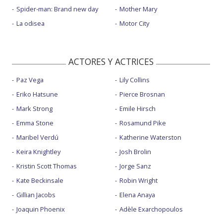
Spider-man: Brand new day
Mother Mary
La odisea
Motor City
ACTORES Y ACTRICES
Paz Vega
Lily Collins
Eriko Hatsune
Pierce Brosnan
Mark Strong
Emile Hirsch
Emma Stone
Rosamund Pike
Maribel Verdú
Katherine Waterston
Keira Knightley
Josh Brolin
Kristin Scott Thomas
Jorge Sanz
Kate Beckinsale
Robin Wright
Gillian Jacobs
Elena Anaya
Joaquin Phoenix
Adèle Exarchopoulos