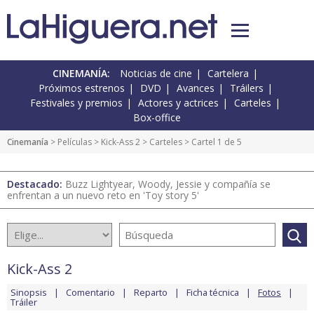
CINEMANÍA:
Noticias de cine
Cartelera
Próximos estrenos
DVD
Avances
Tráilers
Festivales y premios
Actores y actrices
Carteles
Box-office
Cinemanía
> Películas >
Kick-Ass 2
>
Carteles
> Cartel 1 de 5
Destacado:
Buzz Lightyear, Woody, Jessie y compañía se
enfrentan a un nuevo reto en 'Toy story 5'
Kick-Ass 2
Sinopsis
Comentario
Reparto
Ficha técnica
Fotos
Tráiler