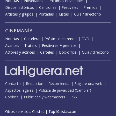
Noticias
Novedades
Próximas novedades
Discos históricos
Canciones
Festivales
Premios
Artistas y grupos
Portadas
Listas
Guía / directorio
CINEMANÍA
Noticias
Cartelera
Próximos estrenos
DVD
Avances
Tráilers
Festivales + premios
Actores y actrices
Carteles
Box-office
Guía / directorio
Contacto
Redacción
Recomienda
Sugiere una web
Aspectos legales
Política de privacidad
(
Cambiar
)
Cookies
Publicidad y webmasters
RSS
Otros servicios:
Chistes
|
Top10Listas.com