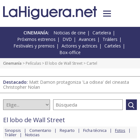
CINEMANÍA:
Noticias de cine
Cartelera
Próximos estrenos
DVD
Avances
Tráilers
Festivales y premios
Actores y actrices
Carteles
Box-office
Cinemanía
> Películas >
El lobo de Wall Street
> Cartel
Destacado:
Matt Damon protagoniza 'La odisea' del cineasta
Christopher Nolan
El lobo de Wall Street
Sinopsis
Comentario
Reparto
Ficha técnica
Fotos
Tráiler
Noticias