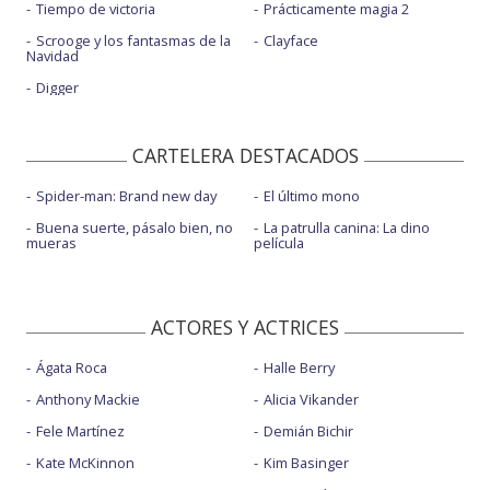
Tiempo de victoria
Prácticamente magia 2
Scrooge y los fantasmas de la
Clayface
Navidad
Digger
CARTELERA DESTACADOS
Spider-man: Brand new day
El último mono
Buena suerte, pásalo bien, no
La patrulla canina: La dino
mueras
película
ACTORES Y ACTRICES
Ágata Roca
Halle Berry
Anthony Mackie
Alicia Vikander
Fele Martínez
Demián Bichir
Kate McKinnon
Kim Basinger