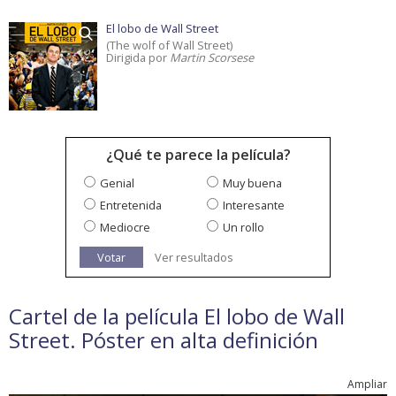
El lobo de Wall Street
(The wolf of Wall Street)
Dirigida por
Martin Scorsese
¿Qué te parece la película?
Genial
Muy buena
Entretenida
Interesante
Mediocre
Un rollo
Votar
Ver resultados
Cartel de la película El lobo de Wall
Street. Póster en alta definición
Ampliar