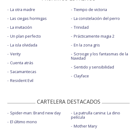
La otra madre
Tiempo de victoria
Las ciegas hormigas
La constelación del perro
La invitación
Trinidad
Un plan perfecto
Prácticamente magia 2
La isla olvidada
En la zona gris
Verity
Scrooge y los fantasmas de la
Navidad
Cuenta atrás
Sentido y sensibilidad
Sacamantecas
Clayface
Resident Evil
CARTELERA DESTACADOS
Spider-man: Brand new day
La patrulla canina: La dino
película
El último mono
Mother Mary