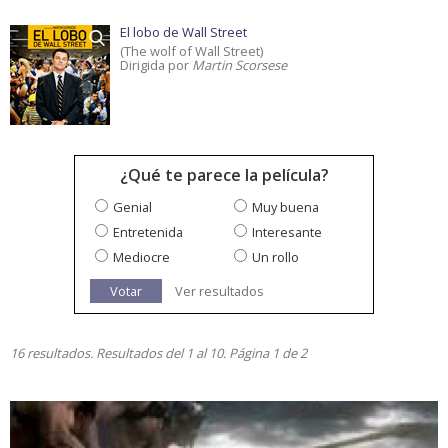
El lobo de Wall Street
(The wolf of Wall Street)
Dirigida por
Martin Scorsese
¿Qué te parece la película?
Genial
Muy buena
Entretenida
Interesante
Mediocre
Un rollo
Votar
Ver resultados
16 resultados. Resultados del 1 al 10. Página 1 de 2