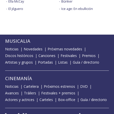
Ella McCay
Búnker
El jilguero
Ice age: En ebullición
MUSICALIA
Noticias
Novedades
Próximas novedades
Discos históricos
Canciones
Festivales
Premios
Artistas y grupos
Portadas
Listas
Guía / directorio
CINEMANÍA
Noticias
Cartelera
Próximos estrenos
DVD
Avances
Tráilers
Festivales + premios
Actores y actrices
Carteles
Box-office
Guía / directorio