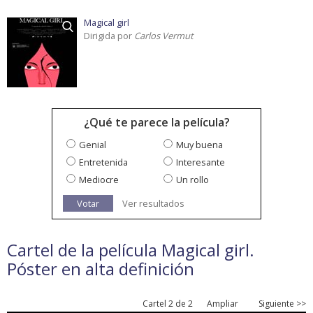
Magical girl
Dirigida por
Carlos Vermut
¿Qué te parece la película?
Genial
Muy buena
Entretenida
Interesante
Mediocre
Un rollo
Votar
Ver resultados
Cartel de la película Magical girl.
Póster en alta definición
Cartel 2 de 2
Ampliar
Siguiente >>