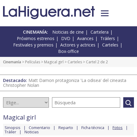
CINEMANÍA:
Noticias de cine
Cartelera
Próximos estrenos
DVD
Avances
Tráilers
Festivales y premios
Actores y actrices
Carteles
Box-office
Cinemanía
> Películas >
Magical girl
>
Carteles
> Cartel 2 de 2
Destacado:
Matt Damon protagoniza 'La odisea' del cineasta
Christopher Nolan
Magical girl
Sinopsis
Comentario
Reparto
Ficha técnica
Fotos
Tráiler
Noticias