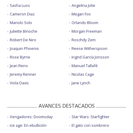
Sasha Luss
Angelina Jolie
Cameron Diaz
Megan Fox
Manolo Solo
Orlando Bloom
Juliette Binoche
Morgan Freeman
Robert De Niro
Roschdy Zem
Joaquin Phoenix
Reese Witherspoon
Rose Byrne
Ingrid García Jonsson
Jean Reno
Manuel Tallafé
Jeremy Renner
Nicolas Cage
Viola Davis
Jane Lynch
AVANCES DESTACADOS
Vengadores: Doomsday
Star Wars: Starfighter
Ice age: En ebullición
El gato con sombrero