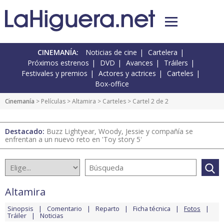
CINEMANÍA:
Noticias de cine
Cartelera
Próximos estrenos
DVD
Avances
Tráilers
Festivales y premios
Actores y actrices
Carteles
Box-office
Cinemanía
> Películas >
Altamira
>
Carteles
> Cartel 2 de 2
Destacado:
Buzz Lightyear, Woody, Jessie y compañía se
enfrentan a un nuevo reto en 'Toy story 5'
Altamira
Sinopsis
Comentario
Reparto
Ficha técnica
Fotos
Tráiler
Noticias