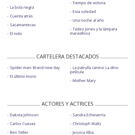
Tiempo de victoria
La bola negra
Esta soledad
Cuenta atrás
Una noche al año
Sacamantecas
Tadeo Jones y la lámpara
maravillosa
El nido
CARTELERA DESTACADOS
Spider-man: Brand new day
La patrulla canina: La dino
película
El último mono
Mother Mary
ACTORES Y ACTRICES
Dakota Johnson
Sandra Echeverría
Carlos Cuevas
Christoph Waltz
Ben Stiller
Jessica Alba