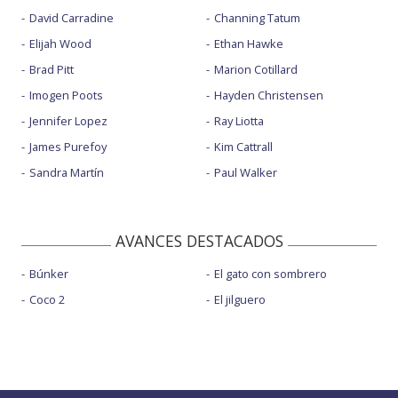
David Carradine
Channing Tatum
Elijah Wood
Ethan Hawke
Brad Pitt
Marion Cotillard
Imogen Poots
Hayden Christensen
Jennifer Lopez
Ray Liotta
James Purefoy
Kim Cattrall
Sandra Martín
Paul Walker
AVANCES DESTACADOS
Búnker
El gato con sombrero
Coco 2
El jilguero