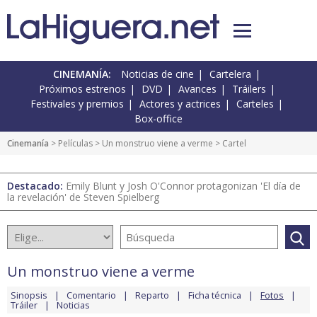
CINEMANÍA:
Noticias de cine
Cartelera
Próximos estrenos
DVD
Avances
Tráilers
Festivales y premios
Actores y actrices
Carteles
Box-office
Cinemanía
> Películas >
Un monstruo viene a verme
> Cartel
Destacado:
Emily Blunt y Josh O'Connor protagonizan 'El día de
la revelación' de Steven Spielberg
Un monstruo viene a verme
Sinopsis
Comentario
Reparto
Ficha técnica
Fotos
Tráiler
Noticias