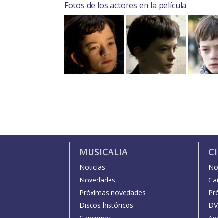
Fotos de los actores en la película
MUSICALIA
C
Noticias
Not
Novedades
Car
Próximas novedades
Pr
Discos históricos
DV
Canciones
Av