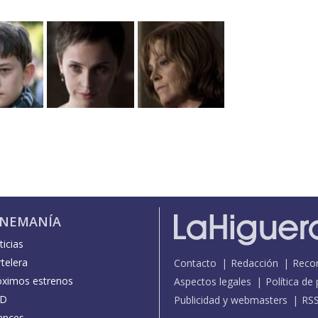
INEMANÍA
icias
telera
Contacto
Redacción
Reco
óximos estrenos
Aspectos legales
Política de
D
Publicidad y webmasters
RS
ances