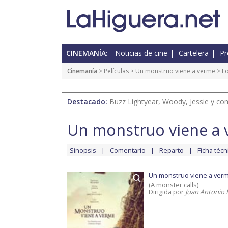
CINEMANÍA:
Noticias de cine
Cartelera
Pr
Cinemanía
> Películas >
Un monstruo viene a verme
> F
Destacado:
Buzz Lightyear, Woody, Jessie y com
Un monstruo viene a
Sinopsis
Comentario
Reparto
Ficha técn
Un monstruo viene a ver
(A monster calls)
Dirigida por
Juan Antonio