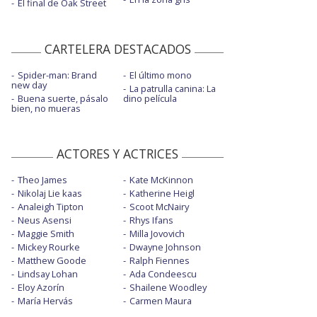
El final de Oak Street
CARTELERA DESTACADOS
Spider-man: Brand
El último mono
new day
La patrulla canina: La
Buena suerte, pásalo
dino película
bien, no mueras
ACTORES Y ACTRICES
Theo James
Kate McKinnon
Nikolaj Lie kaas
Katherine Heigl
Analeigh Tipton
Scoot McNairy
Neus Asensi
Rhys Ifans
Maggie Smith
Milla Jovovich
Mickey Rourke
Dwayne Johnson
Matthew Goode
Ralph Fiennes
Lindsay Lohan
Ada Condeescu
Eloy Azorín
Shailene Woodley
María Hervás
Carmen Maura