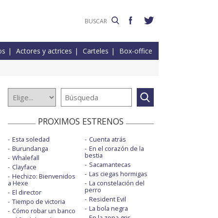
os
Actores y actrices
Carteles
Box-office
PROXIMOS ESTRENOS
Esta soledad
Cuenta atrás
Burundanga
En el corazón de la
bestia
Whalefall
Sacamantecas
Clayface
Las ciegas hormigas
Hechizo: Bienvenidos
a Hexe
La constelación del
perro
El director
Resident Evil
Tiempo de victoria
La bola negra
Cómo robar un banco
En la zona gris