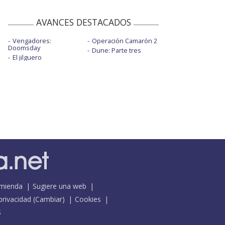
AVANCES DESTACADOS
Vengadores:
Operación Camarón 2
Doomsday
Dune: Parte tres
El jilguero
mienda
Sugiere una web
 privacidad
(
Cambiar
)
Cookies
S