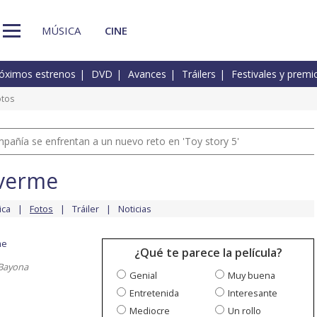
MÚSICA
CINE
óximos estrenos
DVD
Avances
Tráilers
Festivales y premi
otos
pañía se enfrentan a un nuevo reto en 'Toy story 5'
 verme
ica
Fotos
Tráiler
Noticias
me
¿Qué te parece la película?
 Bayona
Genial
Muy buena
Entretenida
Interesante
Mediocre
Un rollo