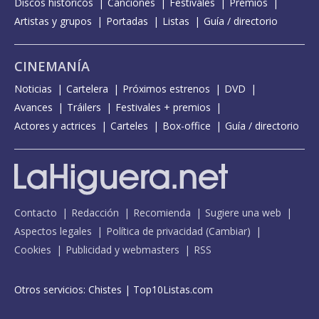
Discos históricos
Canciones
Festivales
Premios
Artistas y grupos
Portadas
Listas
Guía / directorio
CINEMANÍA
Noticias
Cartelera
Próximos estrenos
DVD
Avances
Tráilers
Festivales + premios
Actores y actrices
Carteles
Box-office
Guía / directorio
Contacto
Redacción
Recomienda
Sugiere una web
Aspectos legales
Política de privacidad
(
Cambiar
)
Cookies
Publicidad y webmasters
RSS
Otros servicios:
Chistes
|
Top10Listas.com