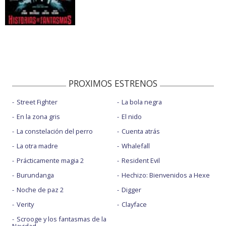
PROXIMOS ESTRENOS
Street Fighter
La bola negra
En la zona gris
El nido
La constelación del perro
Cuenta atrás
La otra madre
Whalefall
Prácticamente magia 2
Resident Evil
Burundanga
Hechizo: Bienvenidos a Hexe
Noche de paz 2
Digger
Verity
Clayface
Scrooge y los fantasmas de la
Navidad