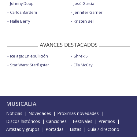
Johnny Depp
José Garcia
Carlos Bardem
Jennifer Garner
Halle Berry
Kristen Bell
AVANCES DESTACADOS
Ice age: En ebullición
Shrek 5
Star Wars: Starfighter
Ella McCay
MUSICALIA
Noticias
Novedades
Próximas novedades
Discos históricos
Canciones
Festivales
Premios
Artistas y grupos
Portadas
Listas
Guía / directorio