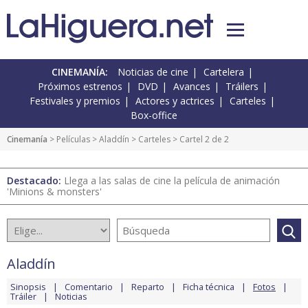
CINEMANÍA:
Noticias de cine
Cartelera
Próximos estrenos
DVD
Avances
Tráilers
Festivales y premios
Actores y actrices
Carteles
Box-office
Cinemanía
> Películas >
Aladdín
>
Carteles
> Cartel 2 de 2
Destacado:
Llega a las salas de cine la película de animación
'Minions & monsters'
Aladdín
Sinopsis
Comentario
Reparto
Ficha técnica
Fotos
Tráiler
Noticias