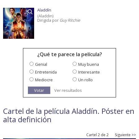
Aladdín
(Aladdin)
Dirigida por
Guy Ritchie
¿Qué te parece la película?
Genial
Muy buena
Entretenida
Interesante
Mediocre
Un rollo
Votar
Ver resultados
Cartel de la película Aladdín. Póster en
alta definición
Cartel 2 de 2
Siguiente >>