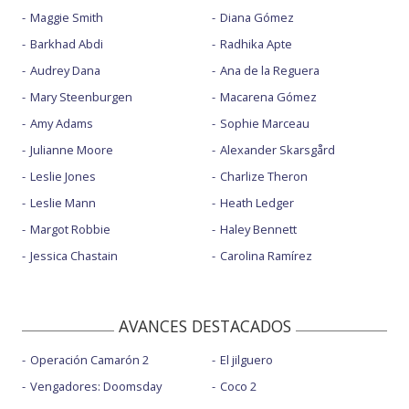
Maggie Smith
Diana Gómez
Barkhad Abdi
Radhika Apte
Audrey Dana
Ana de la Reguera
Mary Steenburgen
Macarena Gómez
Amy Adams
Sophie Marceau
Julianne Moore
Alexander Skarsgård
Leslie Jones
Charlize Theron
Leslie Mann
Heath Ledger
Margot Robbie
Haley Bennett
Jessica Chastain
Carolina Ramírez
AVANCES DESTACADOS
Operación Camarón 2
El jilguero
Vengadores: Doomsday
Coco 2