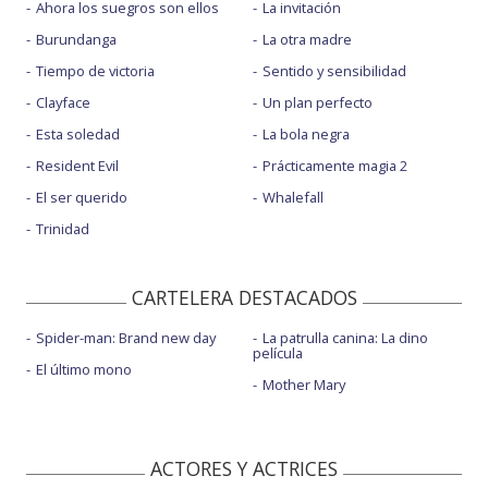
Ahora los suegros son ellos
La invitación
Burundanga
La otra madre
Tiempo de victoria
Sentido y sensibilidad
Clayface
Un plan perfecto
Esta soledad
La bola negra
Resident Evil
Prácticamente magia 2
El ser querido
Whalefall
Trinidad
CARTELERA DESTACADOS
Spider-man: Brand new day
La patrulla canina: La dino
película
El último mono
Mother Mary
ACTORES Y ACTRICES