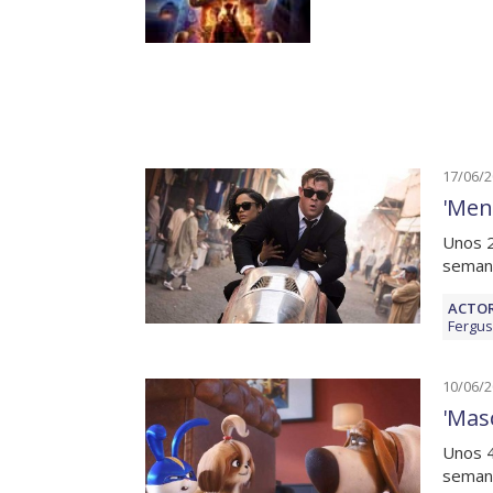
17/06/
'Men
Unos 2
seman
ACTOR
Fergu
10/06/
'Masc
Unos 4
semana