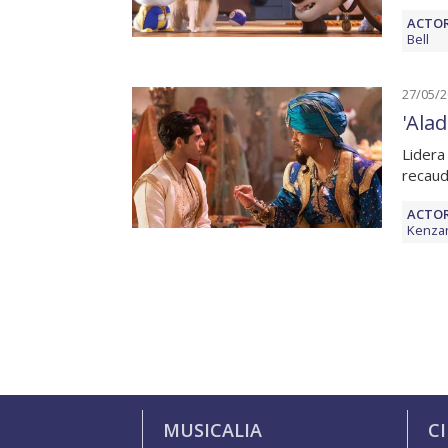
ACTOR
Bell
27/05/
'Alad
Lidera
recaud
ACTOR
Kenzar
MUSICALIA
C