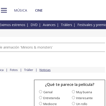
MÚSICA
CINE
óximos estrenos
DVD
Avances
Tráilers
Festivales y premi
a de animación 'Minions & monsters'
ica
Fotos
Tráiler
Noticias
¿Qué te parece la película?
Genial
Muy buena
Entretenida
Interesante
Mediocre
Un rollo