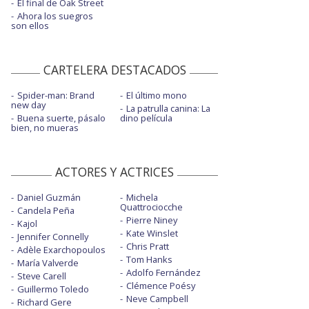
El final de Oak Street
Ahora los suegros
son ellos
CARTELERA DESTACADOS
Spider-man: Brand
El último mono
new day
La patrulla canina: La
Buena suerte, pásalo
dino película
bien, no mueras
ACTORES Y ACTRICES
Daniel Guzmán
Michela
Quattrociocche
Candela Peña
Pierre Niney
Kajol
Kate Winslet
Jennifer Connelly
Chris Pratt
Adèle Exarchopoulos
Tom Hanks
María Valverde
Adolfo Fernández
Steve Carell
Clémence Poésy
Guillermo Toledo
Neve Campbell
Richard Gere