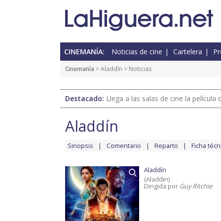
CINEMANÍA:
Noticias de cine
Cartelera
Pr
Cinemanía
>
Aladdín
> Noticias
Destacado:
Llega a las salas de cine la películ
Aladdín
Sinopsis
Comentario
Reparto
Ficha técn
Aladdín
(Aladdin)
Dirigida por
Guy Ritchie