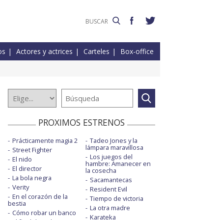
os
Actores y actrices
Carteles
Box-office
PROXIMOS ESTRENOS
Prácticamente magia 2
Tadeo Jones y la
lámpara maravillosa
Street Fighter
Los juegos del
El nido
hambre: Amanecer en
El director
la cosecha
La bola negra
Sacamantecas
Verity
Resident Evil
En el corazón de la
Tiempo de victoria
bestia
La otra madre
Cómo robar un banco
Karateka