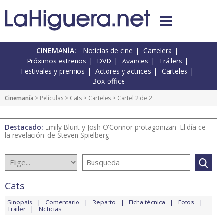
CINEMANÍA:
Noticias de cine
Cartelera
Próximos estrenos
DVD
Avances
Tráilers
Festivales y premios
Actores y actrices
Carteles
Box-office
Cinemanía
> Películas >
Cats
>
Carteles
> Cartel 2 de 2
Destacado:
Emily Blunt y Josh O'Connor protagonizan 'El día de
la revelación' de Steven Spielberg
Cats
Sinopsis
Comentario
Reparto
Ficha técnica
Fotos
Tráiler
Noticias