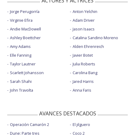
ACTORES Y ACTRICES
Jorge Perugorría
Anton Yelchin
Virginie Efira
Adam Driver
Andie MacDowell
Jason Isaacs
Ashley Boettcher
Catalina Sandino Moreno
Amy Adams
Alden Ehrenreich
Elle Fanning
Javier Botet
Taylor Lautner
Julia Roberts
Scarlett Johansson
Carolina Bang
Sarah Shahi
Jared Harris
John Travolta
Anna Faris
AVANCES DESTACADOS
Operación Camarón 2
El jilguero
Dune: Parte tres
Coco 2