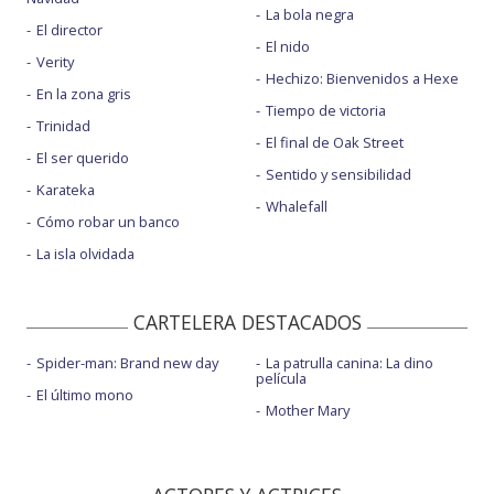
La bola negra
El director
El nido
Verity
Hechizo: Bienvenidos a Hexe
En la zona gris
Tiempo de victoria
Trinidad
El final de Oak Street
El ser querido
Sentido y sensibilidad
Karateka
Whalefall
Cómo robar un banco
La isla olvidada
CARTELERA DESTACADOS
Spider-man: Brand new day
La patrulla canina: La dino
película
El último mono
Mother Mary