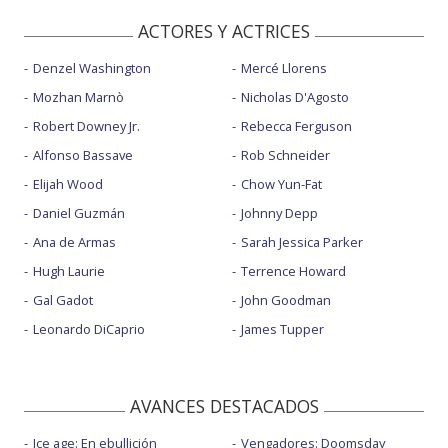
ACTORES Y ACTRICES
Denzel Washington
Mercé Llorens
Mozhan Marnò
Nicholas D'Agosto
Robert Downey Jr.
Rebecca Ferguson
Alfonso Bassave
Rob Schneider
Elijah Wood
Chow Yun-Fat
Daniel Guzmán
Johnny Depp
Ana de Armas
Sarah Jessica Parker
Hugh Laurie
Terrence Howard
Gal Gadot
John Goodman
Leonardo DiCaprio
James Tupper
AVANCES DESTACADOS
Ice age: En ebullición
Vengadores: Doomsday