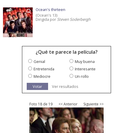
Ocean's thirteen
(Ocean's 13)
Dirigida por
Steven Soderbergh
¿Qué te parece la película?
Genial
Muy buena
Entretenida
Interesante
Mediocre
Un rollo
Votar
Ver resultados
Foto 18 de 19
<< Anterior
Siguiente >>