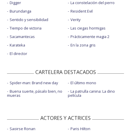
Digger
La constelación del perro
Burundanga
Resident Evil
Sentido y sensibilidad
Verity
Tiempo de victoria
Las ciegas hormigas
Sacamantecas
Prácticamente magia 2
Karateka
En la zona gris
El director
CARTELERA DESTACADOS
Spider-man: Brand new day
El último mono
Buena suerte, pásalo bien, no
La patrulla canina: La dino
mueras
película
ACTORES Y ACTRICES
Saoirse Ronan
Paris Hilton