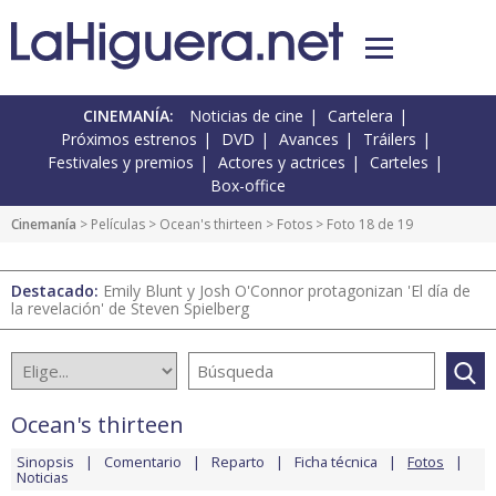
CINEMANÍA:
Noticias de cine
Cartelera
Próximos estrenos
DVD
Avances
Tráilers
Festivales y premios
Actores y actrices
Carteles
Box-office
Cinemanía
> Películas >
Ocean's thirteen
>
Fotos
> Foto 18 de 19
Destacado:
Emily Blunt y Josh O'Connor protagonizan 'El día de
la revelación' de Steven Spielberg
Ocean's thirteen
Sinopsis
Comentario
Reparto
Ficha técnica
Fotos
Noticias