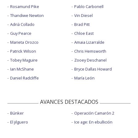
Rosamund Pike
Pablo Carbonell
Thandiwe Newton
Vin Diesel
Adrià Collado
Brad Pitt
Guy Pearce
Chloe East
Marieta Orozco
Amaia Lizarralde
Patrick Wilson
Chris Hemsworth
Tobey Maguire
Zooey Deschanel
Ian McShane
Bryce Dallas Howard
Daniel Radcliffe
María León
AVANCES DESTACADOS
Búnker
Operación Camarón 2
El jilguero
Ice age: En ebullición