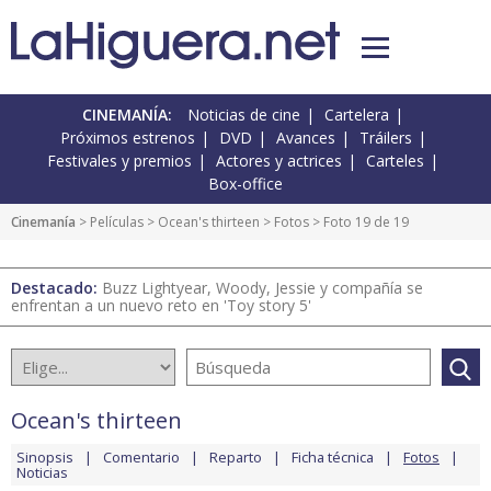
CINEMANÍA:
Noticias de cine
Cartelera
Próximos estrenos
DVD
Avances
Tráilers
Festivales y premios
Actores y actrices
Carteles
Box-office
Cinemanía
> Películas >
Ocean's thirteen
>
Fotos
> Foto 19 de 19
Destacado:
Buzz Lightyear, Woody, Jessie y compañía se
enfrentan a un nuevo reto en 'Toy story 5'
Ocean's thirteen
Sinopsis
Comentario
Reparto
Ficha técnica
Fotos
Noticias