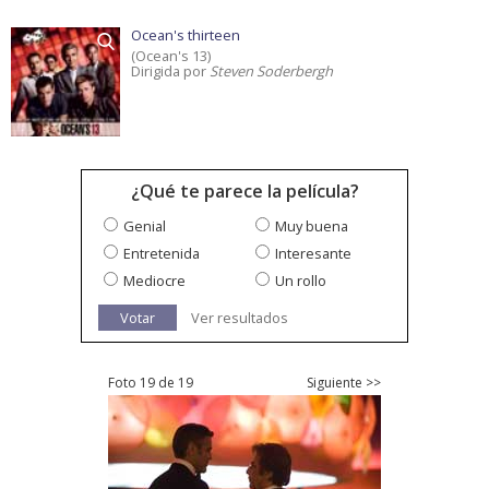
Ocean's thirteen
(Ocean's 13)
Dirigida por
Steven Soderbergh
¿Qué te parece la película?
Genial
Muy buena
Entretenida
Interesante
Mediocre
Un rollo
Votar
Ver resultados
Foto 19 de 19
Siguiente >>