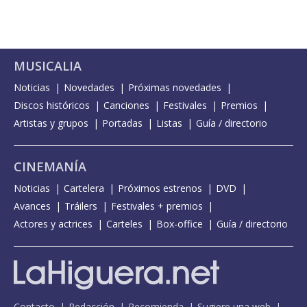
MUSICALIA
Noticias
Novedades
Próximas novedades
Discos históricos
Canciones
Festivales
Premios
Artistas y grupos
Portadas
Listas
Guía / directorio
CINEMANÍA
Noticias
Cartelera
Próximos estrenos
DVD
Avances
Tráilers
Festivales + premios
Actores y actrices
Carteles
Box-office
Guía / directorio
Contacto
Redacción
Recomienda
Sugiere una web