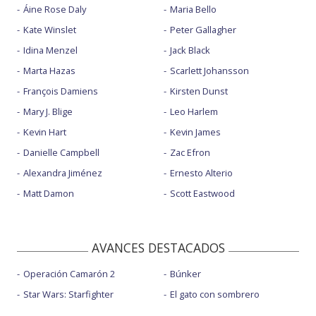
Áine Rose Daly
Maria Bello
Kate Winslet
Peter Gallagher
Idina Menzel
Jack Black
Marta Hazas
Scarlett Johansson
François Damiens
Kirsten Dunst
Mary J. Blige
Leo Harlem
Kevin Hart
Kevin James
Danielle Campbell
Zac Efron
Alexandra Jiménez
Ernesto Alterio
Matt Damon
Scott Eastwood
AVANCES DESTACADOS
Operación Camarón 2
Búnker
Star Wars: Starfighter
El gato con sombrero