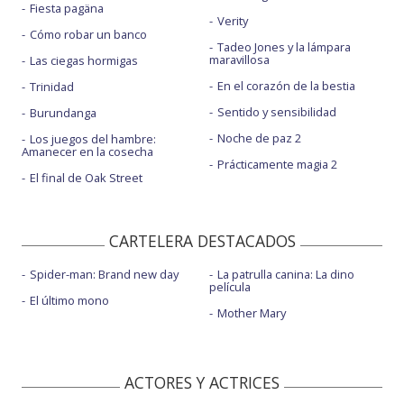
Fiesta pagäna
Verity
Cómo robar un banco
Tadeo Jones y la lámpara
maravillosa
Las ciegas hormigas
En el corazón de la bestia
Trinidad
Sentido y sensibilidad
Burundanga
Noche de paz 2
Los juegos del hambre:
Amanecer en la cosecha
Prácticamente magia 2
El final de Oak Street
CARTELERA DESTACADOS
Spider-man: Brand new day
La patrulla canina: La dino
película
El último mono
Mother Mary
ACTORES Y ACTRICES