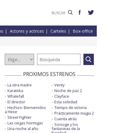
os
Actores y actrices
Carteles
Box-office
PROXIMOS ESTRENOS
La otra madre
Verity
Karateka
Noche de paz 2
Whalefall
Clayface
El director
Esta soledad
Hechizo: Bienvenidos
Tiempo de victoria
a Hexe
Prácticamente magia 2
Street Fighter
Cuenta atrás
Las ciegas hormigas
Scrooge y los
Una noche al año
fantasmas de la
Navidad