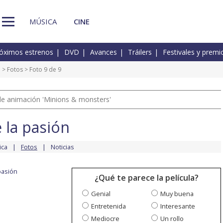
MÚSICA
CINE
óximos estrenos
DVD
Avances
Tráilers
Festivales y premi
n
>
Fotos
> Foto 9 de 9
a de animación 'Minions & monsters'
e la pasión
ica
Fotos
Noticias
 pasión
¿Qué te parece la película?
Genial
Muy buena
Entretenida
Interesante
Mediocre
Un rollo