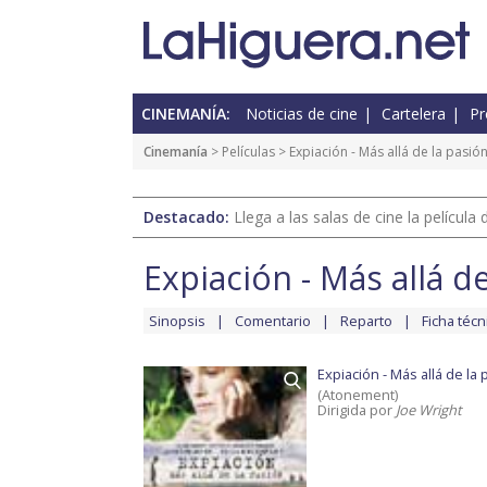
CINEMANÍA:
Noticias de cine
Cartelera
Pr
Cinemanía
> Películas >
Expiación - Más allá de la pasió
Destacado:
Llega a las salas de cine la películ
Expiación - Más allá d
Sinopsis
Comentario
Reparto
Ficha técn
Expiación - Más allá de la
(Atonement)
Dirigida por
Joe Wright