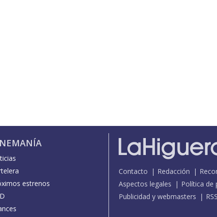
INEMANÍA
icias
telera
Contacto
Redacción
Reco
óximos estrenos
Aspectos legales
Política de
D
Publicidad y webmasters
RS
ances