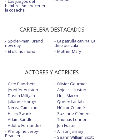
Los juegos del
hambre: Amanecer en
la cosecha
CARTELERA DESTACADOS
Spider-man: Brand
La patrulla canina: La
new day
dino película
El último mono
Mother Mary
ACTORES Y ACTRICES
Cate Blanchett
Olivier Gourmet
Jennifer Aniston
Anjelica Huston
Dustin Milligan
Lluís Marco
Julianne Hough
Queen Latifah
Nerea Camacho
Héctor Colomé
Hilary Swank
Suzanne Clément
Adam Sandler
Thomas Lennon
Adolfo Fernández
Jon Foster
Philippine Leroy-
Allison Janney
Beaulieu
Seann William Scott