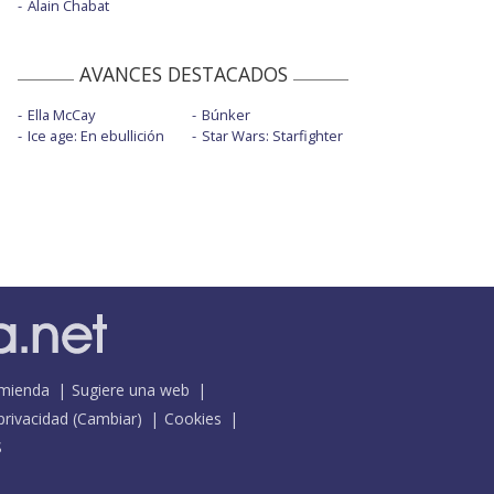
Alain Chabat
AVANCES DESTACADOS
Ella McCay
Búnker
Ice age: En ebullición
Star Wars: Starfighter
mienda
Sugiere una web
 privacidad
(
Cambiar
)
Cookies
S