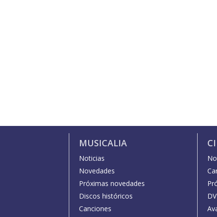
MUSICALIA
C
Noticias
Not
Novedades
Car
Próximas novedades
Pr
Discos históricos
DV
Canciones
Av