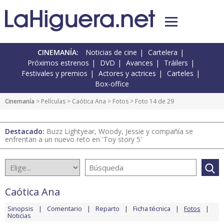
CINEMANÍA:
Noticias de cine
Cartelera
Próximos estrenos
DVD
Avances
Tráilers
Festivales y premios
Actores y actrices
Carteles
Box-office
Cinemanía
> Películas >
Caótica Ana
>
Fotos
> Foto 14 de 29
Destacado:
Buzz Lightyear, Woody, Jessie y compañía se
enfrentan a un nuevo reto en 'Toy story 5'
Caótica Ana
Sinopsis
Comentario
Reparto
Ficha técnica
Fotos
Noticias