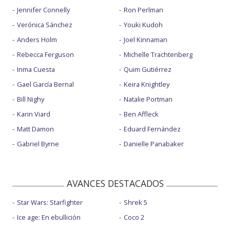
Jennifer Connelly
Ron Perlman
Verónica Sánchez
Youki Kudoh
Anders Holm
Joel Kinnaman
Rebecca Ferguson
Michelle Trachtenberg
Inma Cuesta
Quim Gutiérrez
Gael García Bernal
Keira Knightley
Bill Nighy
Natalie Portman
Karin Viard
Ben Affleck
Matt Damon
Eduard Fernández
Gabriel Byrne
Danielle Panabaker
AVANCES DESTACADOS
Star Wars: Starfighter
Shrek 5
Ice age: En ebullición
Coco 2