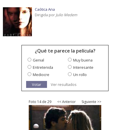
Caótica Ana
Dirigida por
Julio Medem
¿Qué te parece la película?
Genial
Muy buena
Entretenida
Interesante
Mediocre
Un rollo
Votar
Ver resultados
Foto 14 de 29
<< Anterior
Siguiente >>