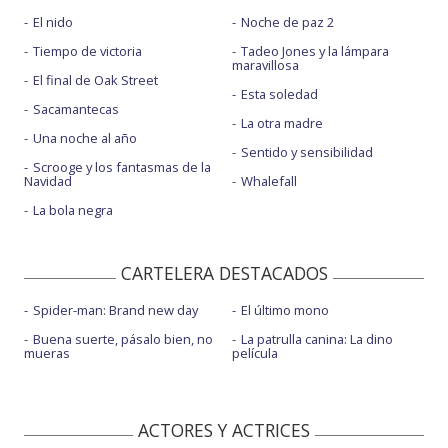
El nido
Noche de paz 2
Tiempo de victoria
Tadeo Jones y la lámpara
maravillosa
El final de Oak Street
Esta soledad
Sacamantecas
La otra madre
Una noche al año
Sentido y sensibilidad
Scrooge y los fantasmas de la
Navidad
Whalefall
La bola negra
CARTELERA DESTACADOS
Spider-man: Brand new day
El último mono
Buena suerte, pásalo bien, no
La patrulla canina: La dino
mueras
película
ACTORES Y ACTRICES