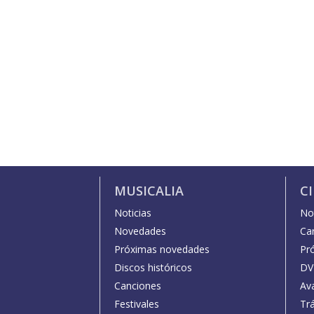
MUSICALIA
C
Noticias
Not
Novedades
Car
Próximas novedades
Pr
Discos históricos
DV
Canciones
Av
Festivales
Trá