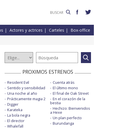
os
Actores y actrices
Carteles
Box-office
PROXIMOS ESTRENOS
Resident Evil
Cuenta atrás
Sentido y sensibilidad
El último mono
Una noche al año
El final de Oak Street
Prácticamente magia 2
En el corazón de la
bestia
Digger
Hechizo: Bienvenidos
Karateka
a Hexe
La bola negra
Un plan perfecto
El director
Burundanga
Whalefall