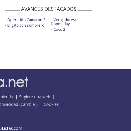
AVANCES DESTACADOS
Operación Camarón 2
Vengadores:
Doomsday
El gato con sombrero
Coco 2
mienda
Sugiere una web
 privacidad
(
Cambiar
)
Cookies
S
0Listas.com