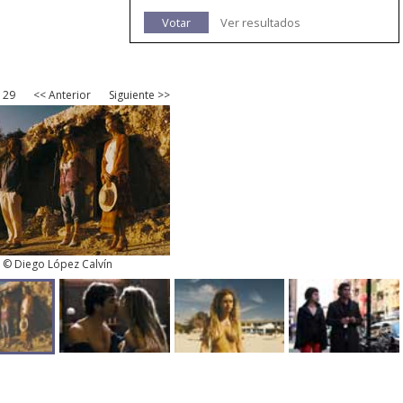
Votar
Ver resultados
 29
<< Anterior
Siguiente >>
© Diego López Calvín