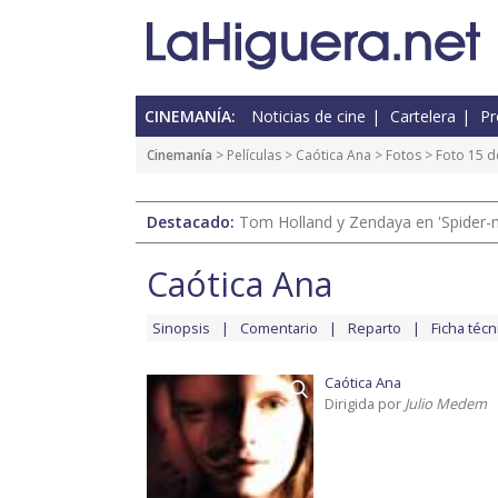
CINEMANÍA:
Noticias de cine
Cartelera
Pr
Cinemanía
> Películas >
Caótica Ana
>
Fotos
> Foto 15 d
Destacado:
Tom Holland y Zendaya en 'Spider-
Caótica Ana
Sinopsis
Comentario
Reparto
Ficha técn
Caótica Ana
Dirigida por
Julio Medem