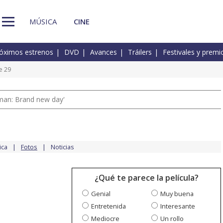
MÚSICA
CINE
óximos estrenos
DVD
Avances
Tráilers
Festivales y premi
e 29
man: Brand new day'
ica
Fotos
Noticias
¿Qué te parece la película?
Genial
Muy buena
Entretenida
Interesante
Mediocre
Un rollo