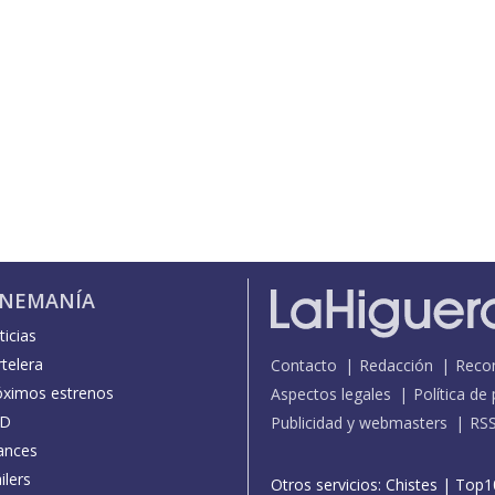
INEMANÍA
icias
telera
Contacto
Redacción
Reco
óximos estrenos
Aspectos legales
Política de
D
Publicidad y webmasters
RS
ances
ilers
Otros servicios:
Chistes
|
Top1