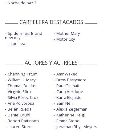
Noche de paz 2
CARTELERA DESTACADOS
Spider-man: Brand
Mother Mary
new day
Motor City
La odisea
ACTORES Y ACTRICES
Channing Tatum
Amr Waked
William H. Macy
Drew Barrymore
Thomas Dekker
Paul Giamatti
Virginie Efira
Carlo Verdone
Sílvia Pérez Cruz
Karra Elejalde
Ana Polvorosa
Sam Neill
Belén Rueda
Alexis Zegerman
Daniel Brühl
Katherine Heigl
Robert Pattinson
Emma Stone
Lauren Storm
Jonathan Rhys Meyers