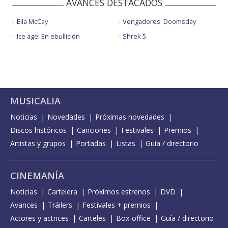
AVANCES DESTACADOS
Ella McCay
Vengadores: Doomsday
Ice age: En ebullición
Shrek 5
MUSICALIA
Noticias
Novedades
Próximas novedades
Discos históricos
Canciones
Festivales
Premios
Artistas y grupos
Portadas
Listas
Guía / directorio
CINEMANÍA
Noticias
Cartelera
Próximos estrenos
DVD
Avances
Tráilers
Festivales + premios
Actores y actrices
Carteles
Box-office
Guía / directorio