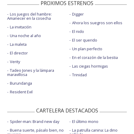
PROXIMOS ESTRENOS
Los juegos del hambre:
Digger
Amanecer en la cosecha
Ahora los suegros son ellos
La invitación
El nido
Una noche al año
El ser querido
La maleta
Un plan perfecto
El director
En el corazón de la bestia
Verity
Las ciegas hormigas
Tadeo Jones y la lámpara
maravillosa
Trinidad
Burundanga
Resident Evil
CARTELERA DESTACADOS
Spider-man: Brand new day
El último mono
Buena suerte, pásalo bien, no
La patrulla canina: La dino