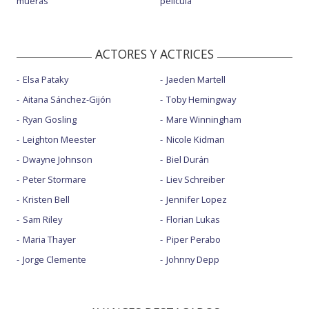
mueras
película
ACTORES Y ACTRICES
Elsa Pataky
Jaeden Martell
Aitana Sánchez-Gijón
Toby Hemingway
Ryan Gosling
Mare Winningham
Leighton Meester
Nicole Kidman
Dwayne Johnson
Biel Durán
Peter Stormare
Liev Schreiber
Kristen Bell
Jennifer Lopez
Sam Riley
Florian Lukas
Maria Thayer
Piper Perabo
Jorge Clemente
Johnny Depp