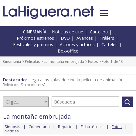
CINEMANÍA:
Noticias de cine
Cartelera
Próximos estrenos
DVD
Avances
Tráilers
Festivales y premios
Actores y actrices
Carteles
Box-office
Cinemanía
> Películas >
La montaña embrujada
>
Fotos
> Foto 1 de 10
Destacado:
Llega a las salas de cine la película de animación
'Minions & monsters'
La montaña embrujada
Sinopsis
Comentario
Reparto
Ficha técnica
Fotos
Noticias