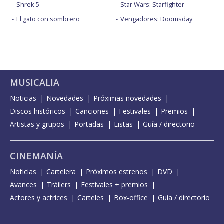
Shrek 5
Star Wars: Starfighter
El gato con sombrero
Vengadores: Doomsday
MUSICALIA
Noticias
Novedades
Próximas novedades
Discos históricos
Canciones
Festivales
Premios
Artistas y grupos
Portadas
Listas
Guía / directorio
CINEMANÍA
Noticias
Cartelera
Próximos estrenos
DVD
Avances
Tráilers
Festivales + premios
Actores y actrices
Carteles
Box-office
Guía / directorio