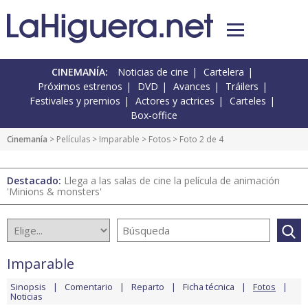
CINEMANÍA:
Noticias de cine
Cartelera
Próximos estrenos
DVD
Avances
Tráilers
Festivales y premios
Actores y actrices
Carteles
Box-office
Cinemanía
> Películas >
Imparable
>
Fotos
> Foto 2 de 4
Destacado:
Llega a las salas de cine la película de animación
'Minions & monsters'
Imparable
Sinopsis
Comentario
Reparto
Ficha técnica
Fotos
Noticias