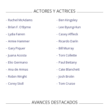
ACTORES Y ACTRICES
Rachel McAdams
Ben Kingsley
Brían F. O'Byrne
Lee Byung-Hun
Lydia Fairen
Casey Affleck
Armie Hammer
Ricardo Darín
Gary Piquer
Bill Murray
Juana Acosta
Toni Collette
Elio Germano
Paul Bettany
Ana de Armas
Cate Blanchett
Robin Wright
Josh Brolin
Corey Stoll
Tom Cruise
AVANCES DESTACADOS