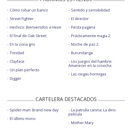
Cómo robar un banco
Sentido y sensibilidad
Street Fighter
El director
Hechizo: Bienvenidos a Hexe
Fiesta pagäna
El final de Oak Street
Prácticamente magia 2
En la zona gris
Noche de paz 2
Trinidad
Burundanga
Clayface
Los juegos del hambre:
Amanecer en la cosecha
Un plan perfecto
Las ciegas hormigas
Digger
CARTELERA DESTACADOS
Spider-man: Brand new day
La patrulla canina: La dino
película
El último mono
Mother Mary